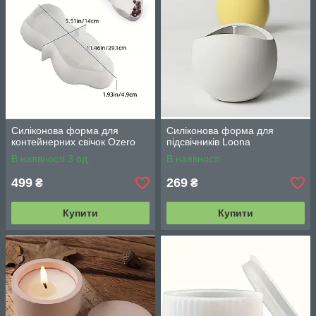
Силіконова форма для
Силіконова форма для
контейнерних свічок Ozero
підсвічників Loona
В наявності 3 од.
В наявності
499
269
₴
₴
Купити
Купити