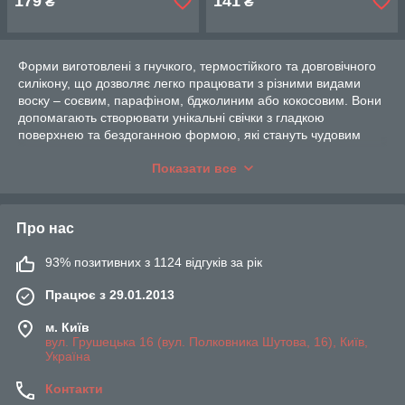
179
141
₴
₴
Форми виготовлені з гнучкого, термостійкого та довговічного
силікону, що дозволяє легко працювати з різними видами
воску – соєвим, парафіном, бджолиним або кокосовим. Вони
допомагають створювати унікальні свічки з гладкою
поверхнею та бездоганною формою, які стануть чудовим
доповненням до інтер’єру або оригінальним подарунком.
Показати все
Обирайте якісні силіконові форми для створення ідеальних
контейнерних свічок
Про нас
93% позитивних з 1124 відгуків за рік
Працює з 29.01.2013
м. Київ
вул. Грушецька 16 (вул. Полковника Шутова, 16), Київ,
Україна
Контакти