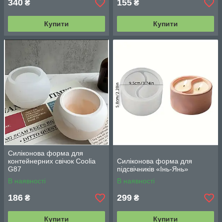
340
155
₴
₴
Купити
Купити
Силіконова форма для
контейнерних свічок Coolia
Силіконова форма для
G87
підсвічників «Інь-Янь»
В наявності
В наявності
186
299
₴
₴
Купити
Купити