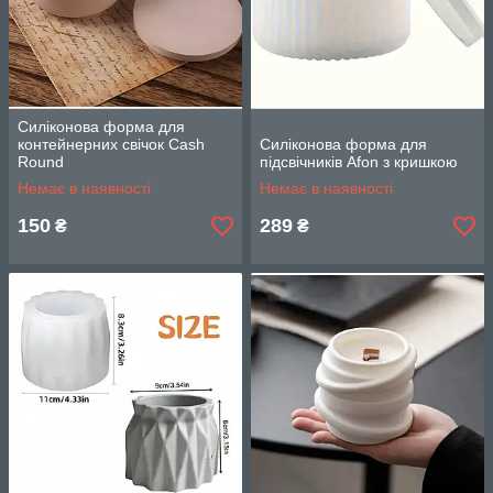
Силіконова форма для
контейнерних свічок Cash
Силіконова форма для
Round
підсвічників Afon з кришкою
Немає в наявності
Немає в наявності
150
289
₴
₴