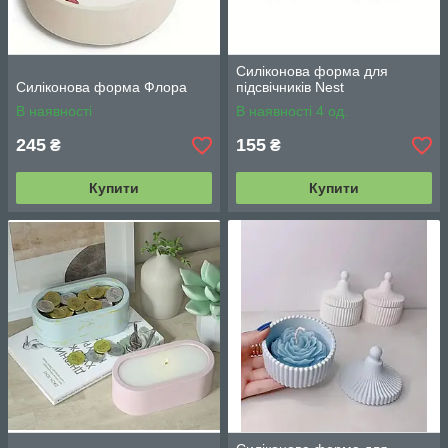
Силіконова форма для
Силіконова форма Флора
підсвічників Nest
В наявності
В наявності 4 од.
245
155
₴
₴
Купити
Купити