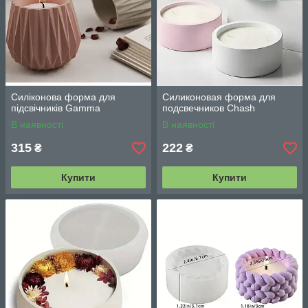
Силіконова форма для
Силиконовая форма для
підсвічників Gamma
подсвечников Chash
В наявності
В наявності
315
222
₴
₴
Купити
Купити