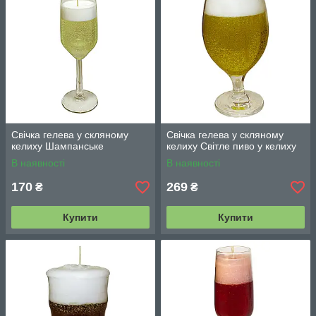
Свічка гелева у скляному
Свічка гелева у скляному
келиху Шампанське
келиху Світле пиво у келиху
В наявності
В наявності
170
269
₴
₴
Купити
Купити