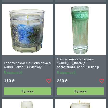
Свічка гелева у скляній
Гелева свічка Ялинова гілка в
склянці Щупальця
скляній склянці Whiskey
восьминога, зелений колір
В наявності
В наявності
119
269
₴
₴
Купити
Купити