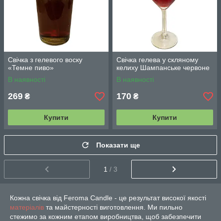
Свічка з гелевого воску
Свічка гелева у скляному
«Темне пиво»
келиху Шампанське червоне
В наявності
В наявності
269
170
₴
₴
Купити
Купити
Показати ще
1
/ 3
Кожна свічка від Feroma Candle - це результат високої якості
матеріалів
та майстерності виготовлення. Ми пильно
стежимо за кожним етапом виробництва, щоб забезпечити