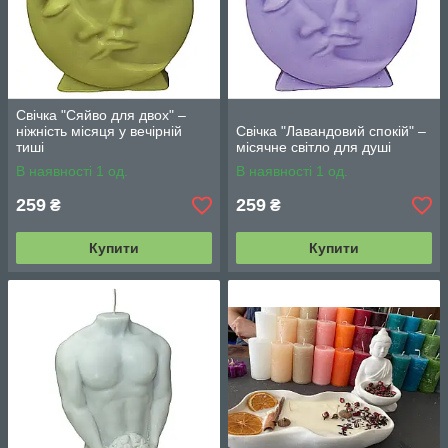
Свічка "Сяйво для двох" –
ніжність місяця у вечірній
Свічка "Лавандовий спокій" –
тиші
місячне світло для душі
В наявності 1 од.
В наявності 1 од.
259
259
₴
₴
Купити
Купити