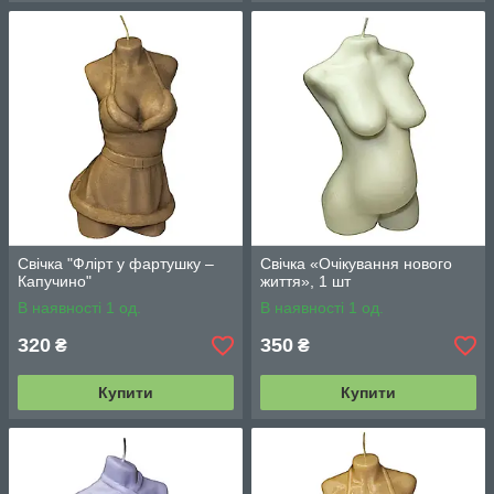
Свічка "Флірт у фартушку –
Свічка «Очікування нового
Капучино"
життя», 1 шт
В наявності 1 од.
В наявності 1 од.
320
350
₴
₴
Купити
Купити