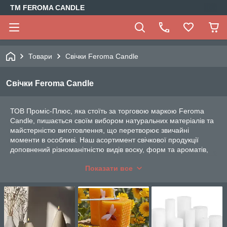
TM FEROMA CANDLE
Товари
Свічки Feroma Candle
Свічки Feroma Candle
ТОВ Проміс-Плюс, яка стоїть за торговою маркою Feroma
Candle, пишається своїм вибором натуральних матеріалів та
майстерністю виготовлення, що перетворює звичайні
моменти в особливі. Наш асортимент свічкової продукції
доповнений різноманітністю видів воску, форм та ароматів,
задовольняючи потреби навіть найвибагливіших клієнтів.
Показати все
Свічки із натуральних восків
Наші свічки виготовлені з найкращих видів воску, включаючи
соєвий, кокосовий, пальмовий та пчелиний віск. Кожна свічка
пропонує чисте та довготривале паління, неймовірну стійкість
та природний аромат, який заповнює простір неповторним
затишком.