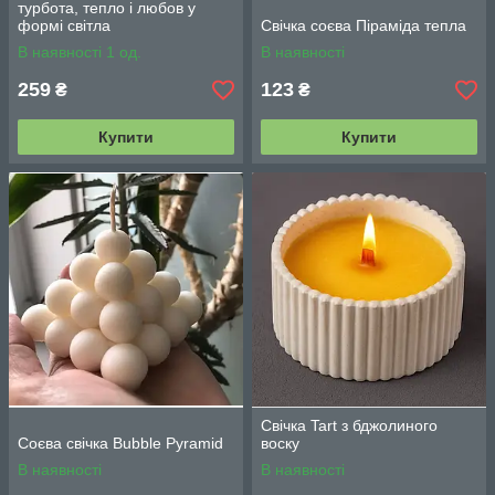
турбота, тепло і любов у
формі світла
Свічка соєва Піраміда тепла
В наявності 1 од.
В наявності
259
123
₴
₴
Купити
Купити
Свічка Tart з бджолиного
Соєва свічка Bubble Pyramid
воску
В наявності
В наявності