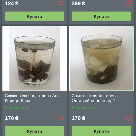
124
299
₴
₴
Купити
Купити
Свічка в склянці гелева Аніс-
Свічка в склянці гелева
Кориця-Кава.
Останній день імперії
В наявності
В наявності
170
170
₴
₴
Купити
Купити