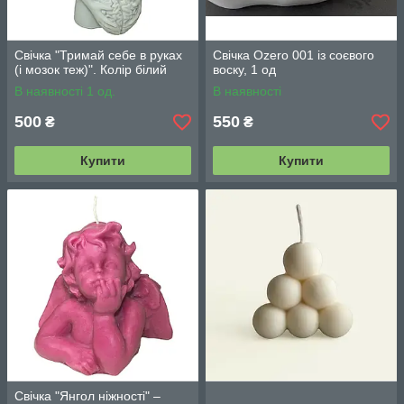
Свічка "Тримай себе в руках
Свічка Ozero 001 із соєвого
(і мозок теж)". Колір білий
воску, 1 од
В наявності 1 од.
В наявності
500
550
₴
₴
Купити
Купити
Свічка "Янгол ніжності" –