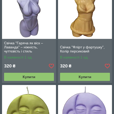
Свічка "Гаряча як віск –
Лаванда" – ніжність,
Свічка "Флірт у фартушку",
чуттєвість і стиль
Колір персиковий
В наявності 1 од.
В наявності 1 од.
320
320
₴
₴
Купити
Купити