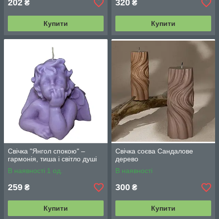
202
320
₴
₴
Купити
Купити
Свічка "Янгол спокою" –
Свічка соєва Сандалове
гармонія, тиша і світло душі
дерево
В наявності 1 од.
В наявності
259
300
₴
₴
Купити
Купити