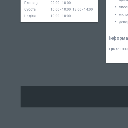
Пʼятниця
09:00
18:00
гіпсо
Субота
10:00
18:00
13:00
14:00
мило
Неділя
10:00
18:00
деко
Інформа
Ціна:
180 