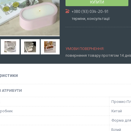
КУПИТИ
+380 (93) 034-20-91
терміни, консультації
повернення товару протягом 14 дн
ристики
І АТРИБУТИ
к
Промис-П
иробник
Китай
Форма для
Білий