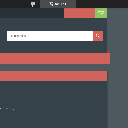
Кошик
і — 250 ₴