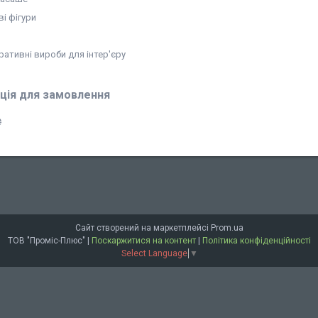
ві фігури
ративні вироби для інтер'єру
ція для замовлення
₴
Сайт створений на маркетплейсі
Prom.ua
ТОВ "Проміс-Плюс" |
Поскаржитися на контент
|
Політика конфіденційності
Select Language
▼