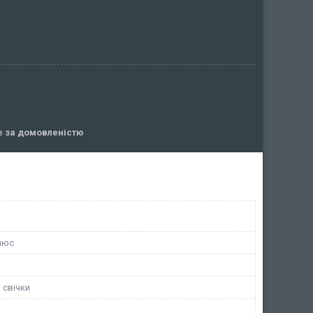
ів
за домовленістю
люс
 свічки