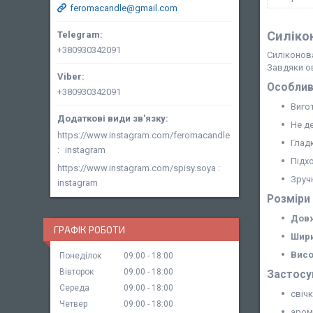
feromacandle@gmail.com
Силіко
+380930342091
Силіконо
Завдяки ов
Особлив
+380930342091
Виго
Не д
https://www.instagram.com/feromacandle
Глад
instagram
Підх
https://www.instagram.com/spisy.soya
Зруч
instagram
Розміри
Дов
ГРАФІК РОБОТИ
Шири
Висо
Понеділок
09:00
18:00
Вівторок
09:00
18:00
Застосу
Середа
09:00
18:00
свіч
Четвер
09:00
18:00
аром