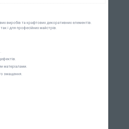
ових виробів та крафтових декоративних елементів.
 так і для професійних майстрів.
.
дефектів.
ми матеріалами.
ого змащення.