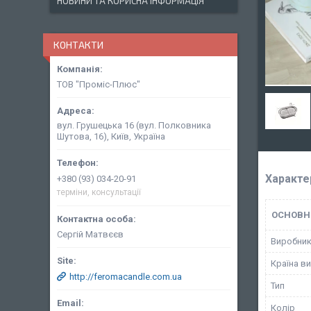
НОВИНИ ТА КОРИСНА ІНФОРМАЦІЯ
КОНТАКТИ
ТОВ "Проміс-Плюс"
вул. Грушецька 16 (вул. Полковника
Шутова, 16), Київ, Україна
Характе
+380 (93) 034-20-91
терміни, консультації
ОСНОВН
Сергій Матвєєв
Виробни
Країна в
http://feromacandle.com.ua
Тип
Колір