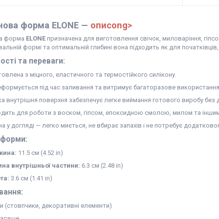
нова форма ELONE —
описong>
ва форма
ELONE
призначена для виготовлення свічок, миловаріння, гіпс
альній формі та оптимальній глибині вона підходить як для початківців,
ості та переваги:
товлена з міцного, еластичного та термостійкого силікону.
еформується під час заливання та витримує багаторазове використання
ка внутрішня поверхня забезпечує легке виймання готового виробу без 
одить для роботи з воском, гіпсом, епоксидною смолою, милом та інши
на у догляді — легко миється, не вбирає запахів і не потребує додатков
 форми:
жина:
11.5 см (4.52 in)
на внутрішньої частини:
6.3 см (2.48 in)
та:
3.6 см (1.41 in)
вання:
ки (стовпчики, декоративні елементи)
асаше