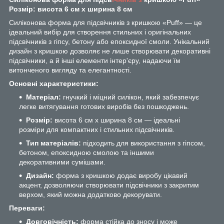
Розмір: висота 6 см x ширина 8 см
Силіконова форма для підсвічників з кришкою «Puff» — це
ідеальний вибір для створення стильних і оригінальних
підсвічників з гіпсу, бетону або епоксидної смоли. Унікальний
дизайн з кришкою дозволяє не лише створювати декоративні
підсвічники, а й інші елементи інтер'єру, надаючи їм
витонченого вигляду та елегантності.
Основні характеристики:
Матеріал:
гнучкий і міцний силікон, який забезпечує
легке витягування готових виробів без пошкоджень.
Розмір:
висота 6 см x ширина 8 см — ідеальні
розміри для компактних і стильних підсвічників.
Тип матеріалів:
підходить для використання з гіпсом,
бетоном, епоксидною смолою та іншими
декоративними сумішами.
Дизайн:
форма з кришкою додає виробу цікавий
акцент, дозволяючи створювати підсвічники з закритим
верхом, який можна додатково декорувати.
Переваги:
Довговічність:
форма стійка до зносу і може