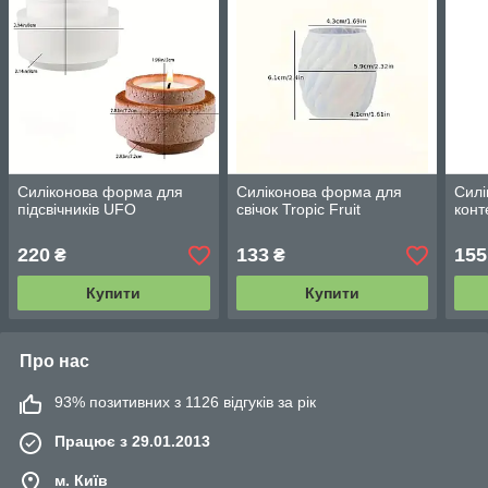
Силіконова форма для
Силіконова форма для
Силі
підсвічників UFO
свічок Tropic Fruit
конт
220
133
155
₴
₴
Купити
Купити
Про нас
93% позитивних з 1126 відгуків за рік
Працює з 29.01.2013
м. Київ