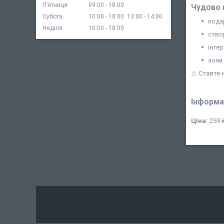
Пʼятниця
09:00
18:00
Чудово 
Субота
10:00
18:00
13:00
14:00
пода
Неділя
10:00
18:00
ство
інтер
зони 
⚠ Ставте н
Інформа
Ціна:
259 