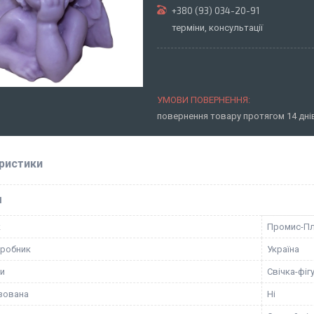
+380 (93) 034-20-91
терміни, консультації
повернення товару протягом 14 дн
ристики
І
к
Промис-П
иробник
Україна
ки
Свічка-фіг
зована
Ні