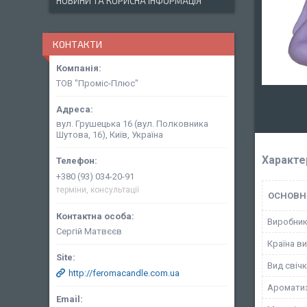
НОВИНИ ТА КОРИСНА ІНФОРМАЦІЯ
КОНТАКТИ
ТОВ "Проміс-Плюс"
вул. Грушецька 16 (вул. Полковника
Шутова, 16), Київ, Україна
Характе
+380 (93) 034-20-91
терміни, консультації
ОСНОВН
Виробни
Сергій Матвєєв
Країна в
Вид свіч
http://feromacandle.com.ua
Аромати