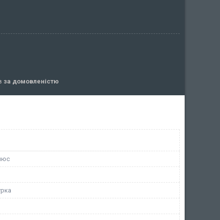
ів
за домовленістю
люс
урка