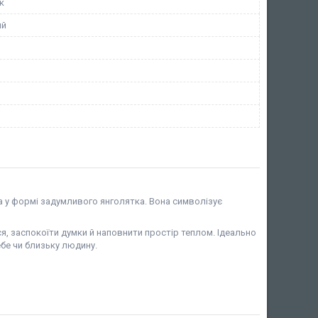
к
ий
а у формі задумливого янголятка. Вона символізує
 заспокоїти думки й наповнити простір теплом. Ідеально
ебе чи близьку людину.