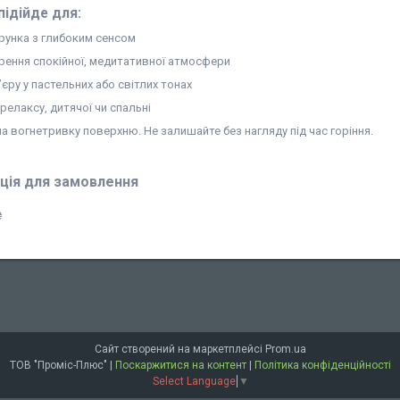
підійде для:
рунка з глибоким сенсом
рення спокійної, медитативної атмосфери
’єру у пастельних або світлих тонах
релаксу, дитячої чи спальні
а вогнетривку поверхню. Не залишайте без нагляду під час горіння.
ція для замовлення
₴
Сайт створений на маркетплейсі
Prom.ua
ТОВ "Проміс-Плюс" |
Поскаржитися на контент
|
Політика конфіденційності
Select Language
▼