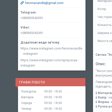
Матеріал
feromacandle@gmail.com
Колір
Час горі
+380930342091
Кількість
Ширина с
+380930342091
Висота с
https://www.instagram.com/feromacandle
instagram
Свічка "Я
https://www.instagram.com/spisy.soya
Опис:
instagram
"Янгол сп
внутрішню 
Лавандови
ГРАФІК РОБОТИ
підходить 
Понеділок
09:00
18:00
🕯
Матеріа
🕯
Колір:
ла
Вівторок
09:00
18:00
🕯
Форма:
я
Середа
09:00
18:00
🕯
Ручна ро
Четвер
09:00
18:00