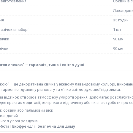
 виготовлення
Соєвий віс
Лавандов
ння
35 годин
 свічок в наборі
1 шт.
вічки
90 мм
вічки
90 мм
нгол спокою" – гармонія, тиша і світло душі
окою" — це декоративна свічка у ніжному лавандовому кольорі, виконан
гармонію, душевну рівновагу та м’яке світло духовної підтримки.
й відтінок створює атмосферу умиротворення, допомагає розслабитися,
для практик медитації, вечірнього відпочинку або як знак турботи про с
л:
соєвий або пальмовий віск
вандовий
нгол у позі роздумів
бота | Екофрендлі | Безпечна для дому