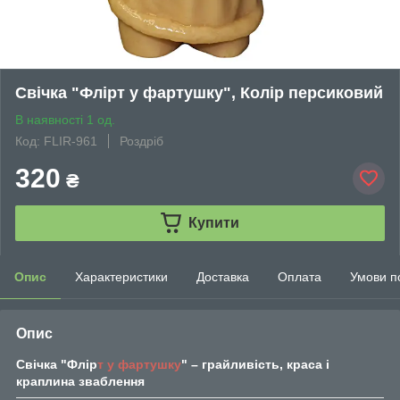
Свічка "Флірт у фартушку", Колір персиковий
В наявності 1 од.
Код: FLIR-961
Роздріб
320
₴
Купити
Опис
Характеристики
Доставка
Оплата
Умови п
Опис
Свічка "Флір
т у фартушку
" – грайливість, краса і
краплина зваблення