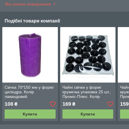
Всі умови повернення
Подібні товари компанії
Свічка 70*150 мм у формі
Чайні свічки у формі
Чайн
циліндра. Колір
кружечка упаковка 25 шт.,
круж
лавандовий.
Проміс-Плюс. Колір
Пром
чорний
чор
108
169
159
₴
₴
Купити
Купити