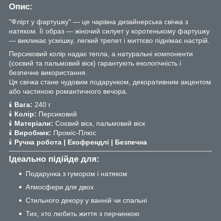
Опис:
"Флірт у фартушку" — це чарівна дизайнерська свічка з
натяком. Її образ — жіночий силует у коротенькому фартушку
— викликає усмішку, легкий трепет і миттєво піднімає настрій.
Персиковий колір надає тепла, а натуральні компоненти
(соєвий та пальмовий віск) гарантують екологічність і
безпечне використання.
Ця свічка стане чудовим подарунком, декоративним акцентом
або частиною романтичного вечора.
🕯
Вага:
240 г
🕯
Колір:
Персиковий
🕯
Матеріали:
Соєвий віск, пальмовий віск
🕯
Виробник:
Проміс-Плюс
🕯
Ручна робота | Екофрендлі | Безпечна
Ідеально підійде для:
Подарунка з гумором і натяком
Атмосфери для двох
Стильного декору у ванній чи спальні
Тих, хто любить життя з перчинкою