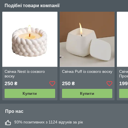
Подібні товари компанії
Свічка Nest із соєвого
Свічка Puff із соєвого воску
Свіч
воску
Пром
250
250
199
₴
₴
Купити
Купити
Про нас
93% позитивних з 1124 відгуків за рік