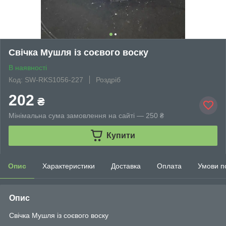
Свічка Мушля із соєвого воску
В наявності
Код: SW-RKS1056-227
Роздріб
202
₴
Мінімальна сума замовлення на сайті — 250 ₴
Купити
Опис
Характеристики
Доставка
Оплата
Умови п
Опис
Свічка Мушля із соєвого воску