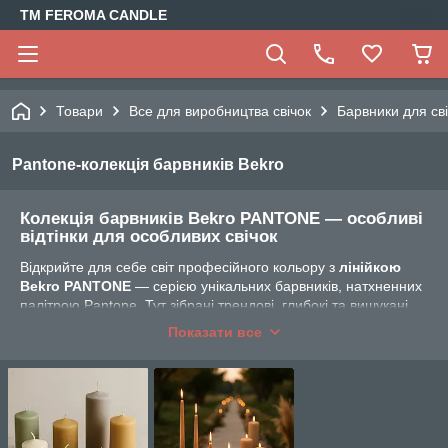
TM FEROMA CANDLE
Товари
Все для виробництва свічок
Барвники для св
Pantone-колекція барвників Bekro
Колекція барвників Bekro PANTONE — особливі
відтінки для особливих свічок
Відкрийте для себе світ професійного кольору з
лінійкою
Bekro PANTONE
— серією унікальних барвників, натхненних
палітрою Pantone. Тут зібрані трендові, глибокі та вишукані
відтінки для створення дизайнерських свічок, які вражають з
Показати все
першого погляду.
🔬
Рекомендоване дозування:
1%
від маси воску — тобто
1
г на 100 г
, або
10 г на 1 кг
воску.
📦
Паковання 5 г
вистачає для фарбування
приблизно 500
г свічкової маси
.