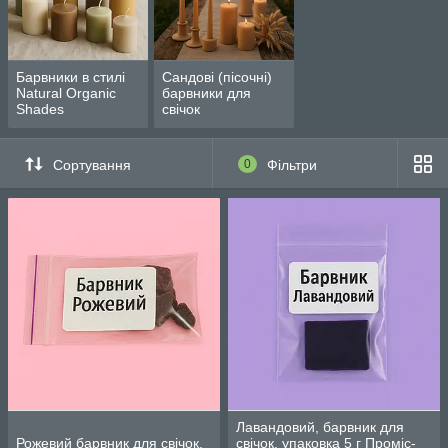
✅ Підходить для різних типів воску: соєвого, бджолиного,
парафінового, кокосового тощо.
✅ Рівномірно розчиняється, не утворює осаду, забезпечує
стабільний колір після застигання.
Барвники в стилі
Сандові (пісочні)
✅ Ідеальний вибір для лімітованих серій, тематичних
Natural Organic
барвники для
колекцій та ексклюзивних дизайнів.
Shades
свічок
Bekro PANTONE — коли колір має значення.
Сортування
0
Фільтри
Лавандовий, барвник для
Рожевий барвник для свічок,
свічок, упаковка 5 г Проміс-