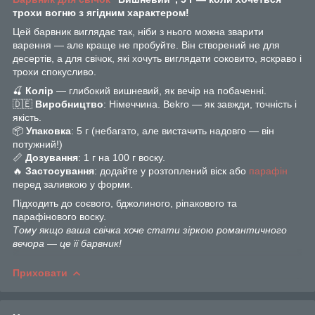
трохи вогню з ягідним характером!
Цей барвник виглядає так, ніби з нього можна зварити
варення — але краще не пробуйте. Він створений не для
десертів, а для свічок, які хочуть виглядати соковито, яскраво і
трохи спокусливо.
🍒
Колір
— глибокий вишневий, як вечір на побаченні.
🇩🇪
Виробництво
: Німеччина. Bekro — як завжди, точність і
якість.
📦
Упаковка
: 5 г (небагато, але вистачить надовго — він
потужний!)
📏
Дозування
: 1 г на 100 г воску.
🔥
Застосування
: додайте у розтоплений віск або
парафін
перед заливкою у форми.
Підходить до соєвого, бджолиного, ріпакового та
парафінового воску.
Тому якщо ваша свічка хоче стати зіркою романтичного
вечора — це її барвник!
Приховати