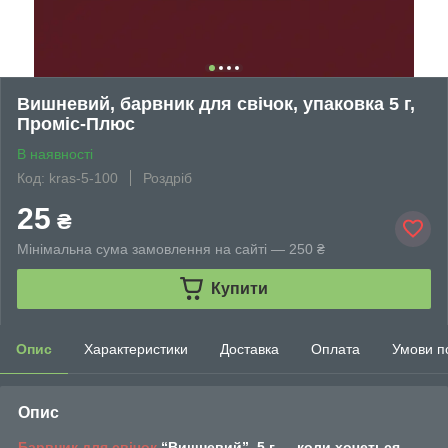
Вишневий, барвник для свічок, упаковка 5 г,
Проміс-Плюс
В наявності
Код: kras-5-100
Роздріб
25
₴
Мінімальна сума замовлення на сайті — 250 ₴
Купити
Опис
Характеристики
Доставка
Оплата
Умови п
Опис
Барвник для свічок
“Вишневий”, 5 г — коли хочеться