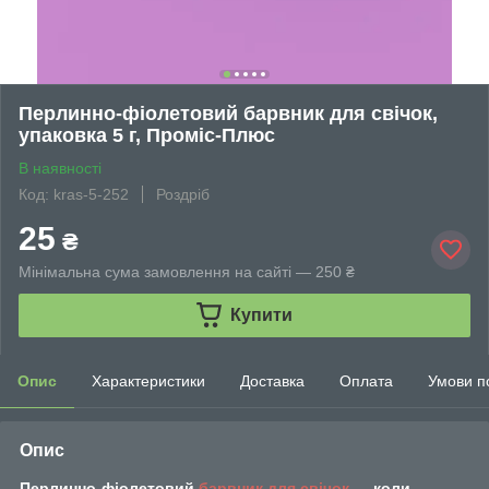
Перлинно-фіолетовий барвник для свічок,
упаковка 5 г, Проміс-Плюс
В наявності
Код: kras-5-252
Роздріб
25
₴
Мінімальна сума замовлення на сайті — 250 ₴
Купити
Опис
Характеристики
Доставка
Оплата
Умови п
Опис
Перлинно-фіолетовий
барвник для свічок
— коли