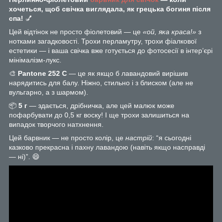
хочеться, щоб свічка виглядала, як грецька богиня після
спа!
💅
Цей відтінок не просто фіолетовий — це
«ой, яка краса!»
з
нотками загадковості. Трохи перламутру, трохи фіалкової
естетики — і ваша свічка вже готується до фотосесії в інтер’єрі
мінімалізм-лукс.
🎨
Pantone 252 C
— це як якщо б лавандовий вирішив
нарядитись для балу. Ніжно, стильно і з блиском (але не
вульгарно, а з шармом).
📦
5 г
— здається, дрібничка, але цей малюк може
пофарбувати до 0,5 кг воску! І ще трохи залишиться на
випадок творчого натхнення.
Цей барвник — не просто колір, це
настрій
: “я сьогодні
казково прекрасна і пахну лавандою (навіть якщо насправді
— ні)”. 😄