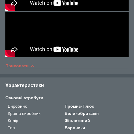
Приховати
Характеристики
Основні атрибути
Виробник
Промис-Плюс
Країна виробник
Великобританія
Колір
Фіолетовий
Тип
Барвники