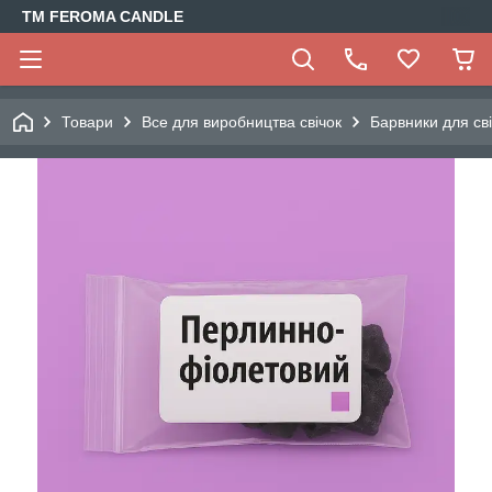
TM FEROMA CANDLE
Товари
Все для виробництва свічок
Барвники для св