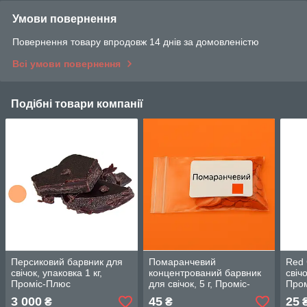
Умови повернення
Повернення товару впродовж 14 днів за домовленістю
Всі умови повернення
Подібні товари компанії
Персиковий барвник для
Помаранчевий
Red 
свічок, упаковка 1 кг,
концентрований барвник
свічо
Проміс-Плюс
для свічок, 5 г, Проміс-
Про
Плюс
3 000
45
25
₴
₴