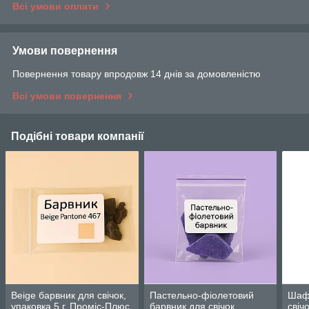
Всі умови оплати
Умови повернення
Повернення товару впродовж 14 днів за домовленістю
Всі умови повернення
Подібні товари компанії
Beige барвник для свічок,
Пастельно-фіолетовий
Шаф
упаковка 5 г, Проміс-Плюс
барвник для свічок,
свічо