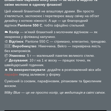
свіже молоко в одному флаконі!
Цей ніжний блакитний не влаштовує драми. Він просто
з'являється, заспокоює і перетворює вашу свічку на об'єкт
дизайну з ноткою ніжності. А ще — це благородний
відтінок
Pantone 550 C
, тобто офіційно стильний.
☁️
Колір
— м’який блакитний з молочним відтінком — як
хмаринка у філіжанці капучино.
🎨
Відтінок
: Pantone 550 C — стримано, елегантно, трендово.
🇩🇪
Виробництво
: Німеччина. Bekro — перевірена якість
без компромісів.
📦
Упаковка
: 5 г — маленький пакетик великого стилю.
📏
Дозування
: 10 г на 1 кг воску — працює точно, як
швейцарський годинник.
🔥
Як використовувати
: додайте в розплавлений віск або
парафін
перед заливкою у форму.
Сумісний із соєвим, парафіновим, ріпаковим та бджолиним
воском.
Milky Blue — це не просто колір, це медитація в світі свічок.