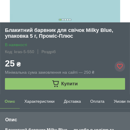
Блакитний барвник для свічок Milky Blue,
упаковка 5 г, Проміс-Плюс
В наявності
Код: kras-5-550
Роздріб
25
₴
Мінімальна сума замовлення на сайті — 250 ₴
Купити
Опис
Характеристики
Доставка
Оплата
Умови п
Опис
Блакитний барвник Milky Blue — як небо в неділю та