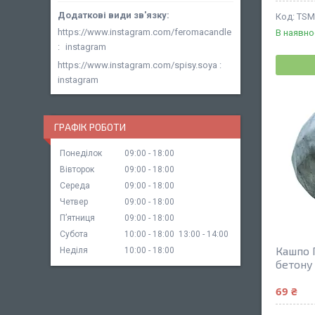
TSM
https://www.instagram.com/feromacandle
В наявно
instagram
https://www.instagram.com/spisy.soya
instagram
ГРАФІК РОБОТИ
Понеділок
09:00
18:00
Вівторок
09:00
18:00
Середа
09:00
18:00
Четвер
09:00
18:00
Пʼятниця
09:00
18:00
Субота
10:00
18:00
13:00
14:00
Кашпо 
Неділя
10:00
18:00
бетону
69 ₴