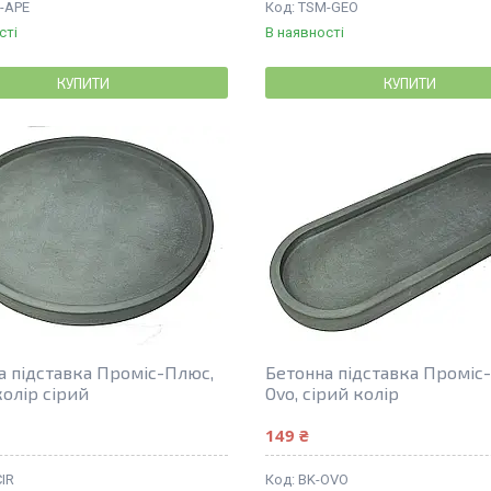
-APE
TSM-GEO
сті
В наявності
КУПИТИ
КУПИТИ
а підставка Проміс-Плюс,
Бетонна підставка Проміс
 колір сірий
Ovo, сірий колір
149 ₴
CIR
BK-OVO