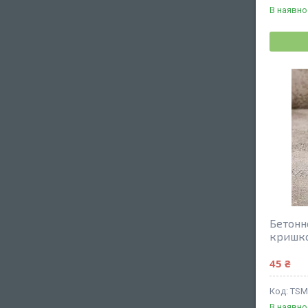
В наявно
Бетонн
кришко
45 ₴
TSM
В наявно