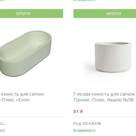
КУПИТИ
КУПИТИ
 ємність для свічок
Гіпсова ємність для свічок
-Плюс «Еллі»
Проміс-Плюс, Кашпо №58
51 ₴
ELL
CG-KAS58
сті
В наявності