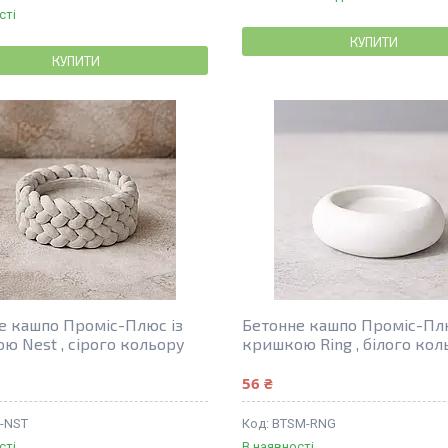
сті
КУПИТИ
КУПИТИ
е кашпо Проміс-Плюс із
Бетонне кашпо Проміс-Плю
ю Nest , сірого кольору
кришкою Ring , білого кол
56 ₴
-NST
BTSM-RNG
сті
В наявності