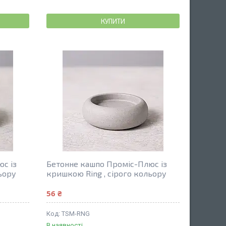
КУПИТИ
с із
Бетонне кашпо Проміс-Плюс із
ьору
кришкою Ring , сірого кольору
56 ₴
TSM-RNG
В наявності