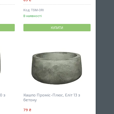
TSM-ORI
В наявності
КУПИТИ
0 з
Кашпо Проміс-Плюс, Еліт 13 з
бетону
79 ₴