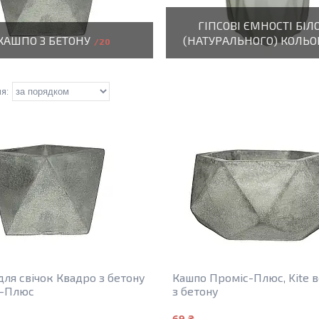
ГІПСОВІ ЄМНОСТІ БІЛ
КАШПО З БЕТОНУ
(НАТУРАЛЬНОГО) КОЛЬО
20
для свічок Квадро з бетону
Кашпо Проміс-Плюс, Kite 
с-Плюс
з бетону
69 ₴