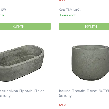
-QW
TSM-LaKit
сті
В наявності
КУПИТИ
КУПИТИ
для свічок Проміс-Плюс,
Кашпо Проміс-Плюс, №708
бетону
бетону
69 ₴