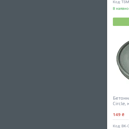
TSM
В наявно
Бетонн
Circle,
149 ₴
BK-