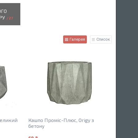
ОГО
РУ
27
Галерея
Список
великий
Кашпо Проміс-Плюс, Origy з
бетону
69 ₴