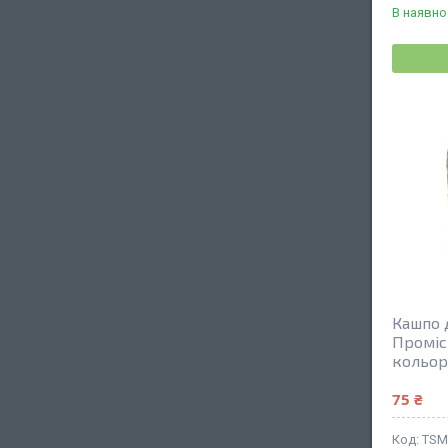
В наявно
Кашпо 
Проміс
кольор
75 ₴
TSM