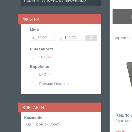
НОВИНИ ТА КОРИСНА ІНФОРМАЦІЯ
ФІЛЬТРИ
Ціна
В наявності
Так
44
Виробник
UFO
1
Промис-Плюс
45
КОНТАКТИ
Кашпо 
Промі
ТОВ "Проміс-Плюс"
69 ₴