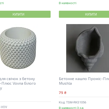
сті
В наявності
КУПИТИ
КУПИТИ
для свічок з бетону
Бетонне кашпо Проміс-Пл
-Плюс Vovna білого
Mushla
у
75 ₴
TSM-RKS1056
-VOV
В наявності 3 од.