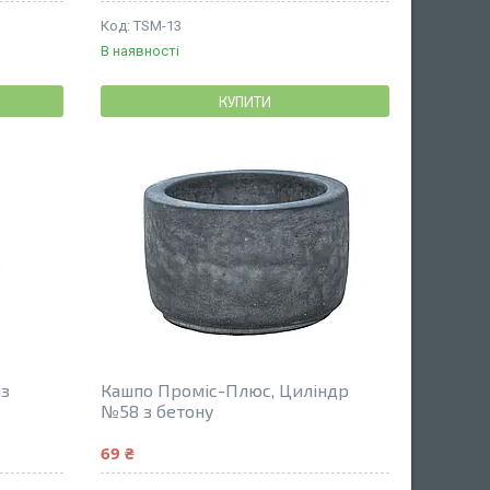
TSM-13
В наявності
КУПИТИ
із
Кашпо Проміс-Плюс, Циліндр
№58 з бетону
69 ₴