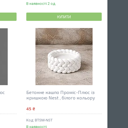
В наявності 2 од.
КУПИТИ
юс
Бетонне кашпо Проміс-Плюс із
кришкою Nest , білого кольору
45 ₴
BTSM-NST
В наявності