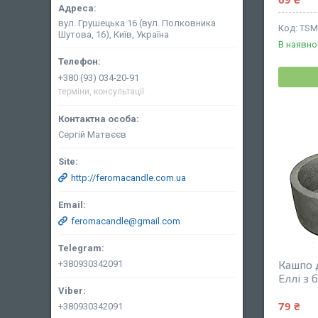
вул. Грушецька 16 (вул. Полковника
TSM
Шутова, 16), Київ, Україна
В наявно
+380 (93) 034-20-91
терміни, консультації
Сергій Матвєєв
http://feromacandle.com.ua
feromacandle@gmail.com
Кашпо 
+380930342091
Еллі з 
79 ₴
+380930342091