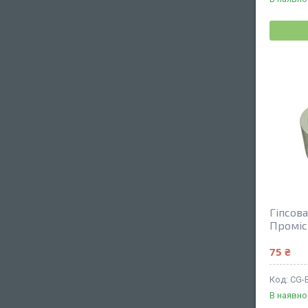
Гіпсова
Проміс
75 ₴
CG-
В наявно