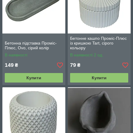
Бетонне кашпо Проміс-Плюс
Бетонна підставка Проміс-
із кришкою Tart, сірого
Плюс, Ovo, сірий колір
кольору
В наявності
В наявності 2 од.
149
79
₴
₴
Купити
Купити