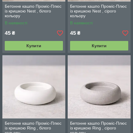
Бетонне кашпо Проміс-Плюс
Бетонне кашпо Проміс-Плюс
із кришкою Nest , білого
із кришкою Nest , сірого
кольору
кольору
В наявності
В наявності
45
45
₴
₴
Купити
Купити
Бетонне кашпо Проміс-Плюс
Бетонне кашпо Проміс-Плюс
із кришкою Ring , білого
із кришкою Ring , сірого
кольору
кольору