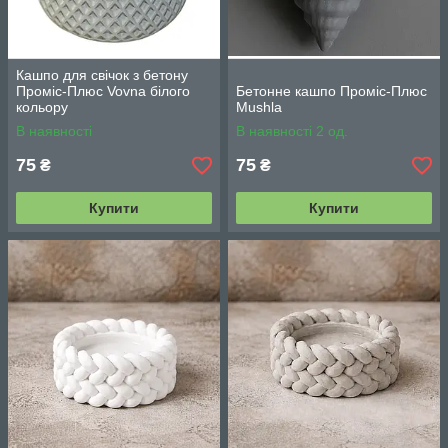
Кашпо для свічок з бетону
Проміс-Плюс Vovna білого
Бетонне кашпо Проміс-Плюс
кольору
Mushla
В наявності
В наявності 2 од.
75
75
₴
₴
Купити
Купити