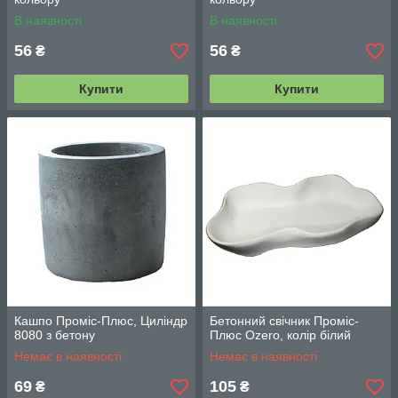
В наявності
В наявності
56
56
₴
₴
Купити
Купити
Кашпо Проміс-Плюс, Циліндр
Бетонний свічник Проміс-
8080 з бетону
Плюс Ozero, колір білий
Немає в наявності
Немає в наявності
69
105
₴
₴