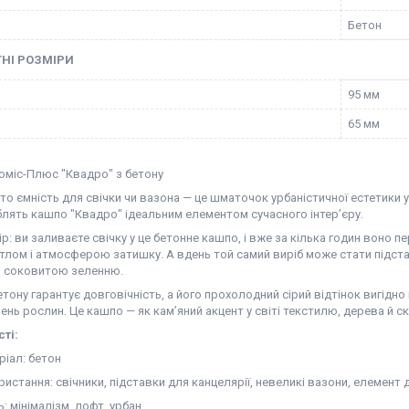
Бетон
НІ РОЗМІРИ
95 мм
65 мм
оміс-Плюс "Квадро" з бетону
то ємність для свічки чи вазона — це шматочок урбаністичної естетики у 
лять кашпо "Квадро" ідеальним елементом сучасного інтер’єру.
ір: ви заливаєте свічку у це бетонне кашпо, і вже за кілька годин воно
ітлом і атмосферою затишку. А вдень той самий виріб може стати підст
з соковитою зеленню.
етону гарантує довговічність, а його прохолодний сірий відтінок вигідн
елень рослин. Це кашпо — як кам’яний акцент у світі текстилю, дерева й ск
ті:
ріал: бетон
истання: свічники, підставки для канцелярії, невеликі вазони, елемент 
: мінімалізм, лофт, урбан