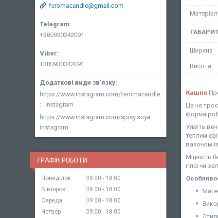
feromacandle@gmail.com
Матеріал
ГАБАРИТ
+380930342091
Ширина
+380930342091
Висота
Кашпо
Пр
https://www.instagram.com/feromacandle
instagram
Це не прос
форма роб
https://www.instagram.com/spisy.soya
Уявіть веч
instagram
теплим св
вазоном і
Міцність б
ГРАФІК РОБОТИ
гіпсі чи з
Особливос
Понеділок
09:00
18:00
Вівторок
09:00
18:00
Мате
Середа
09:00
18:00
Викор
Четвер
09:00
18:00
Стиль