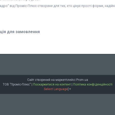
дро" від Проміс-Плюс створене для тих, хто цінує прості форми, надійн
ція для замовлення
Сайт створений на маркетплейсі
Prom.ua
ТОВ "Проміс-Плюс" |
Поскаржитися на контент
|
Політика конфіденційності
Select Language
▼