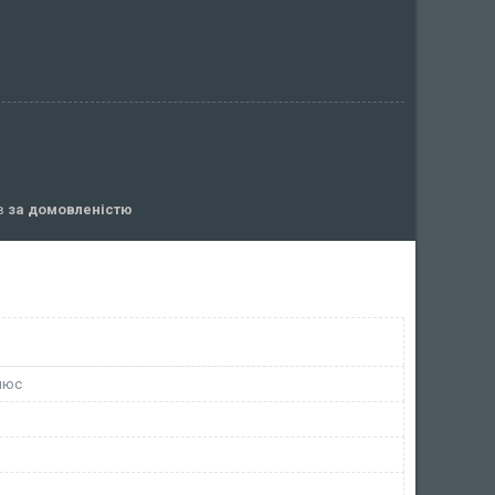
ів
за домовленістю
люс