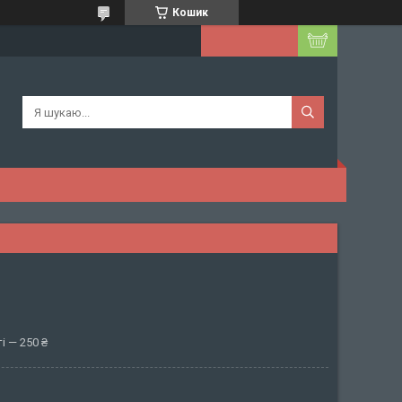
Кошик
і — 250 ₴