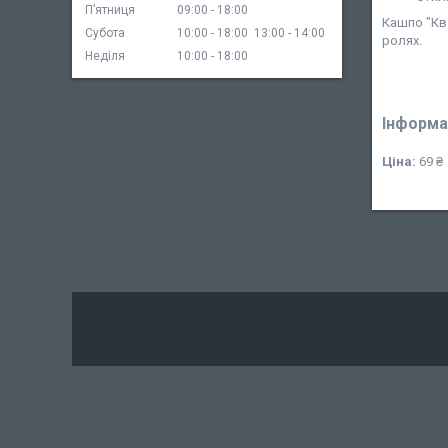
Пʼятниця
09:00
18:00
Кашпо "Ква
Субота
10:00
18:00
13:00
14:00
ролях.
Неділя
10:00
18:00
Інформа
Ціна:
69 ₴