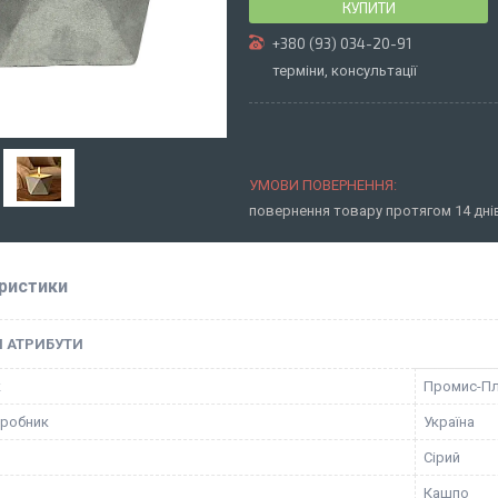
КУПИТИ
+380 (93) 034-20-91
терміни, консультації
повернення товару протягом 14 дн
ристики
І АТРИБУТИ
к
Промис-П
иробник
Україна
Сірий
Кашпо