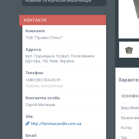
НОВИНИ ТА КОРИСНА ІНФОРМАЦІЯ
КОНТАКТИ
ТОВ "Проміс-Плюс"
вул. Грушецька 16 (вул. Полковника
Шутова, 16), Київ, Україна
Характе
+380 (93) 034-20-91
терміни, консультації
ОСНОВН
Сергій Матвєєв
Виробни
Країна в
http://feromacandle.com.ua
Колір
Тип