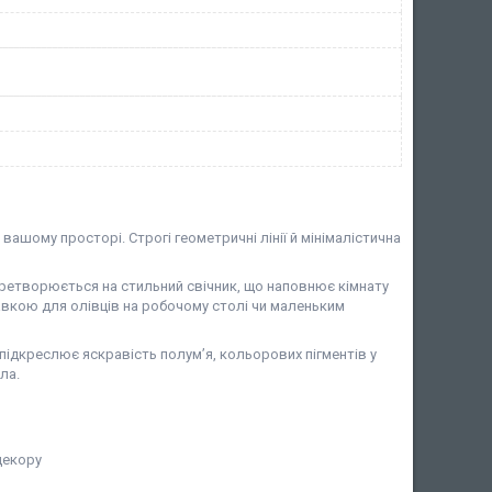
вашому просторі. Строгі геометричні лінії й мінімалістична
 перетворюється на стильний свічник, що наповнює кімнату
авкою для олівців на робочому столі чи маленьким
о підкреслює яскравість полум’я, кольорових пігментів у
ла.
декору