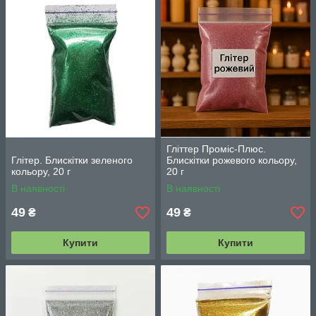
естетичного вигляду (тільки косметичні гліттери);
Скрапбукінгу, кардмейкінгу, декору упаковки
—
для додання святкового настрою й акцентів;
Рукоділля та творчих експериментів з дітьми
—
безпечні у використанні, легко змиваються з поверхонь.
Гліттер Проміс-Плюс.
Глітер. Блискітки зеленого
Блискітки рожевого кольору,
кольору, 20 г
20 г
В наявності
В наявності
49
49
₴
₴
Купити
Купити