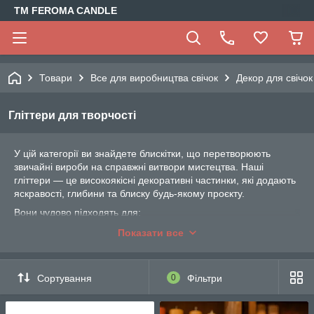
TM FEROMA CANDLE
Товари
Все для виробництва свічок
Декор для свічок
Гліттери для творчості
У цій категорії ви знайдете блискітки, що перетворюють
звичайні вироби на справжні витвори мистецтва. Наші
гліттери — це високоякісні декоративні частинки, які додають
яскравості, глибини та блиску будь-якому проєкту.
Вони чудово підходять для:
Декору свічок
— додаються до поверхні або в
Показати все
оздоблення ззовні для створення ефекту мерехтіння;
Роботи з епоксидною смолою
— для створення
глибоких об’ємних ефектів у прикрасах, декорі чи
Сортування
0
Фільтри
стільницях;
Виготовлення мила
— надають мильним виробам