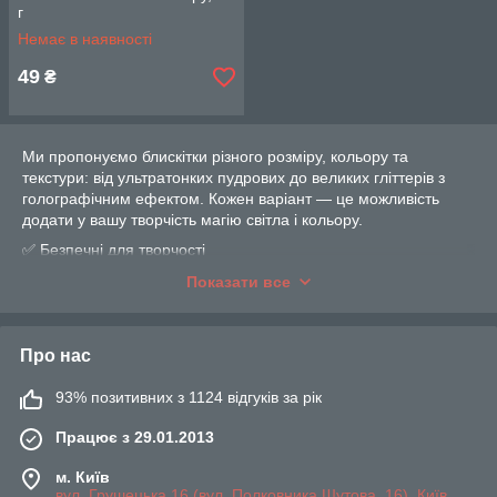
г
Немає в наявності
49
₴
Ми пропонуємо блискітки різного розміру, кольору та
текстури: від ультратонких пудрових до великих гліттерів з
голографічним ефектом. Кожен варіант — це можливість
додати у вашу творчість магію світла і кольору.
✅ Безпечні для творчості
✅ Легко поєднуються з іншими матеріалами
Показати все
✅ Не тьмяніють з часом
✅ В упаковках, зручних для зберігання і використання
Пориньте у світ блиску та натхнення — створюйте з любов’ю,
Про нас
оформлюйте з гліттерами!
93% позитивних з 1124 відгуків за рік
Працює з 29.01.2013
м. Київ
вул. Грушецька 16 (вул. Полковника Шутова, 16), Київ,