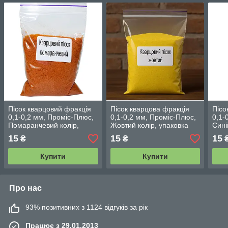
Пісок кварцовий фракція
Пісок кварцова фракція
Пісо
0,1-0,2 мм, Проміс-Плюс,
0,1-0,2 мм, Проміс-Плюс,
0,1-
Помаранчевий колір,
Жовтий колір, упаковка
Сині
упаковка 150 г
150 г
г
15
15
15
₴
₴
Купити
Купити
Про нас
93% позитивних з 1124 відгуків за рік
Працює з 29.01.2013