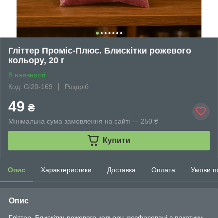
Гліттер Проміс-Плюс. Блискітки рожевого
кольору, 20 г
В наявності
Код: Gl20-169
Роздріб
49
₴
Мінімальна сума замовлення на сайті — 250 ₴
Купити
Опис
Характеристики
Доставка
Оплата
Умови п
Опис
Гліттер. Блискітки рожевого кольору, розфасовані в пакетики