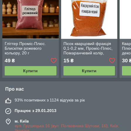
Гліттер Проміс-Плюс.
Пісок кварцовий фракція
Квар
Блискітки рожевого
0,1-0,2 мм, Проміс-Плюс,
Плюс
кольору, 20 г
Помаранчевий колір,
деко
упаковка 150 г
49
15
30
₴
₴
Купити
Купити
Про нас
93% позитивних з 1124 відгуків за рік
Працює з 29.01.2013
м. Київ
вул. Грушецька 16 (вул. Полковника Шутова, 16), Київ,
Україна