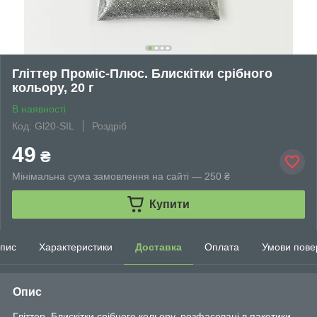
Гліттер Проміс-Плюс. Блискітки срібного
кольору, 20 г
В наявності
Код: Gl20-SIL
Роздріб
49
₴
Мінімальна сума замовлення на сайті — 250 ₴
Купити
пис
Характеристики
Доставка
Оплата
Умови пове
Опис
Гліттер. Блискітки срібного кольору, розфасовані в пакетики