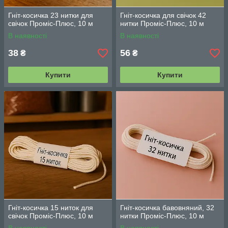
Гніт-косичка 23 нитки для
Гніт-косичка для свічок 42
свічок Проміс-Плюс, 10 м
нитки Проміс-Плюс, 10 м
В наявності
В наявності
38
56
₴
₴
Купити
Купити
Гніт-косичка 15 ниток для
Гніт-косичка бавовняний, 32
свічок Проміс-Плюс, 10 м
нитки Проміс-Плюс, 10 м