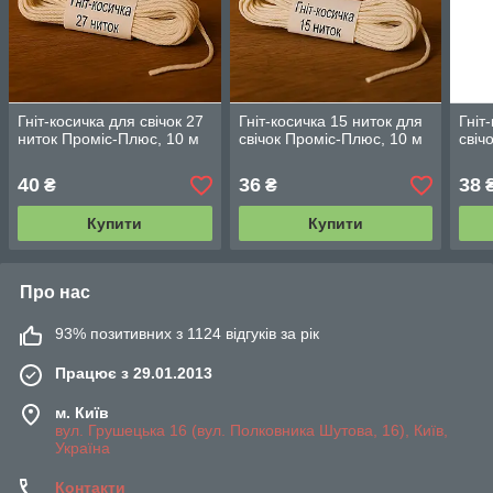
Гніт-косичка для свічок 27
Гніт-косичка 15 ниток для
Гніт
ниток Проміс-Плюс, 10 м
свічок Проміс-Плюс, 10 м
свіч
40
36
38
₴
₴
Купити
Купити
Про нас
93% позитивних з 1124 відгуків за рік
Працює з 29.01.2013
м. Київ
вул. Грушецька 16 (вул. Полковника Шутова, 16), Київ,
Україна
Контакти