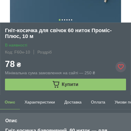
Гніт-косичка для свічок 60 ниток Проміс-
Плюс, 10 м
В наявності
Код: F60н-10
Роздріб
78
₴
Мінімальна сума замовлення на сайті — 250 ₴
Купити
Опис
Характеристики
Доставка
Оплата
Умови п
Опис
Гніт-косичка бавовняний, 60 ниток — для