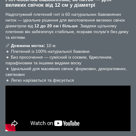
великих свічок від 12 см у діаметрі
Надпотужний плетений гніт із 60 натуральних бавовняних
ниток — ідеальне рішення для виготовлення великих свічок
діаметром від
12 до 20 см і більше
. Завдяки щільному
плетінню він забезпечує стабільне, яскраве полум’я без диму
та кіптяви.
📏
Довжина мотка:
10 м
🔸 Плетений із 100% натуральної бавовни
🔸 Без просочення — сумісний із соєвим, бджолиним,
парафіновим та іншими видами воску
🔸 Ідеальний для масивних свічок: формових, декоративних,
святкових
🔸 Легко нарізається та фіксується