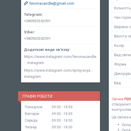
feromacandle@gmail.com
Кількість
Час горі
+380930342091
Ширина с
Висота с
+380930342091
Колір
Вид свіч
https://www.instagram.com/feromacandle
instagram
Форма
https://www.instagram.com/spisy.soya
Декорув
instagram
Вид
ГРАФІК РОБОТИ
Свічки
FE
створюють
Понеділок
09:00
18:00
контролем
Вівторок
09:00
18:00
Ця свічка 
Середа
09:00
18:00
Скла
Четвер
09:00
18:00
Скла