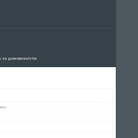
ів
за домовленістю
люс