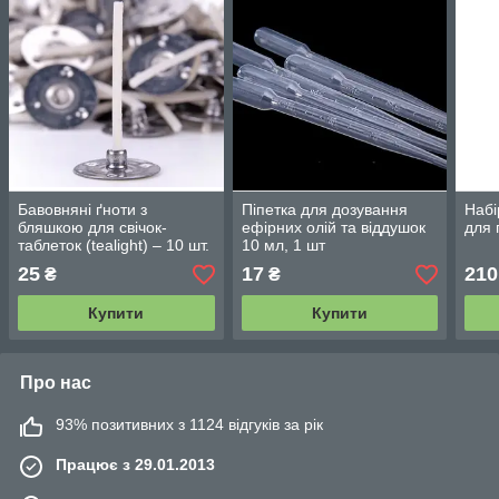
Бавовняні ґноти з
Піпетка для дозування
Набі
бляшкою для свічок-
ефірних олій та віддушок
для 
таблеток (tealight) – 10 шт.
10 мл, 1 шт
25
17
210
₴
₴
Купити
Купити
Про нас
93% позитивних з 1124 відгуків за рік
Працює з 29.01.2013