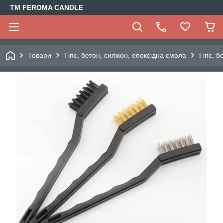
TM FEROMA CANDLE
Товари
Гіпс, бетон, силікон, епоксідна смола
Гіпс, б