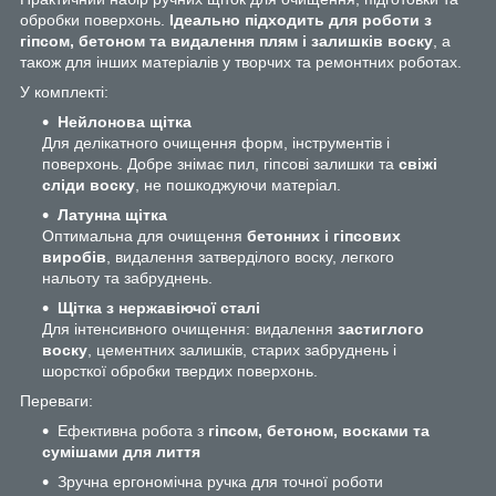
обробки поверхонь.
Ідеально підходить для роботи з
гіпсом, бетоном та видалення плям і залишків воску
, а
також для інших матеріалів у творчих та ремонтних роботах.
У комплекті:
Нейлонова щітка
Для делікатного очищення форм, інструментів і
поверхонь. Добре знімає пил, гіпсові залишки та
свіжі
сліди воску
, не пошкоджуючи матеріал.
Латунна щітка
Оптимальна для очищення
бетонних і гіпсових
виробів
, видалення затверділого воску, легкого
нальоту та забруднень.
Щітка з нержавіючої сталі
Для інтенсивного очищення: видалення
застиглого
воску
, цементних залишків, старих забруднень і
шорсткої обробки твердих поверхонь.
Переваги:
Ефективна робота з
гіпсом, бетоном, восками та
сумішами для лиття
Зручна ергономічна ручка для точної роботи