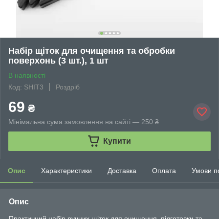
Набір щіток для очищення та обробки
поверхонь (3 шт.), 1 шт
В наявності
Код: SHIT3
Роздріб
69
₴
Мінімальна сума замовлення на сайті — 250 ₴
Купити
Опис
Характеристики
Доставка
Оплата
Умови п
Опис
Практичний набір ручних щіток для очищення, підготовки та