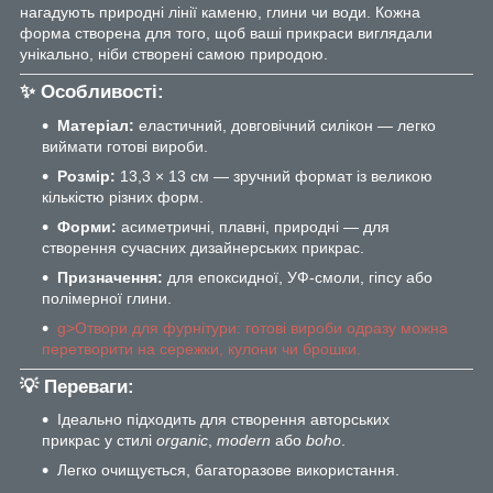
нагадують природні лінії каменю, глини чи води. Кожна
форма створена для того, щоб ваші прикраси виглядали
унікально, ніби створені самою природою.
✨
Особливості:
Матеріал:
еластичний, довговічний силікон — легко
виймати готові вироби.
Розмір:
13,3 × 13 см — зручний формат із великою
кількістю різних форм.
Форми:
асиметричні, плавні, природні — для
створення сучасних дизайнерських прикрас.
Призначення:
для епоксидної, УФ-смоли, гіпсу або
полімерної глини.
g>Отвори для фурнітури: готові вироби одразу можна
перетворити на сережки, кулони чи брошки.
💡
Переваги:
Ідеально підходить для створення авторських
прикрас у стилі
organic
,
modern
або
boho
.
Легко очищується, багаторазове використання.