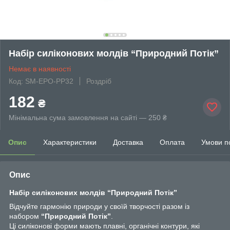
Набір силіконових молдів “Природний Потік”
Немає в наявності
Код: SM-EPO-PP32
Роздріб
182
₴
Мінімальна сума замовлення на сайті — 250 ₴
Опис
Характеристики
Доставка
Оплата
Умови п
Опис
Набір силіконових молдів “Природний Потік”
Відчуйте гармонію природи у своїй творчості разом із
набором
“Природний Потік”
.
Ці силіконові форми мають плавні, органічні контури, які