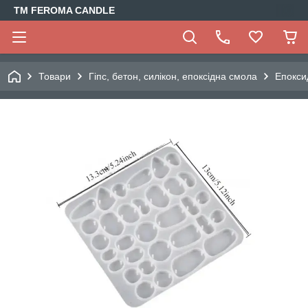
TM FEROMA CANDLE
Товари
Гіпс, бетон, силікон, епоксідна смола
Епокси