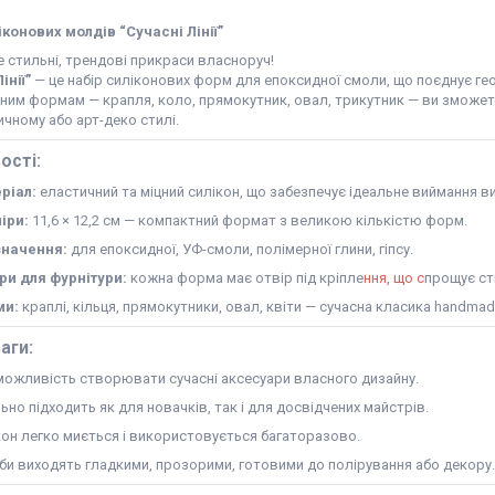
іконових молдів “Сучасні Лінії”
 стильні, трендові прикраси власноруч!
інії”
— це набір силіконових форм для епоксидної смоли, що поєднує гео
тним формам — крапля, коло, прямокутник, овал, трикутник — ви зможет
ичному або арт-деко стилі.
ості:
ріал:
еластичний та міцний силікон, що забезпечує ідеальне виймання в
іри:
11,6 × 12,2 см — компактний формат з великою кількістю форм.
начення:
для епоксидної, УФ-смоли, полімерної глини, гіпсу.
ри для фурнітури:
кожна форма має отвір під кріпле
ння, що с
прощує ст
ми:
краплі, кільця, прямокутники, овал, квіти — сучасна класика handmad
аги:
можливість створювати сучасні аксесуари власного дизайну.
ьно підходить як для новачків, так і для досвідчених майстрів.
кон легко миється і використовується багаторазово.
би виходять гладкими, прозорими, готовими до полірування або декору.