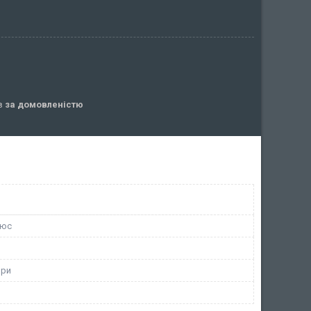
ів
за домовленістю
люс
ори