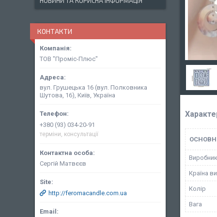
НОВИНИ ТА КОРИСНА ІНФОРМАЦІЯ
КОНТАКТИ
ТОВ "Проміс-Плюс"
вул. Грушецька 16 (вул. Полковника
Шутова, 16), Київ, Україна
Характе
+380 (93) 034-20-91
терміни, консультації
ОСНОВН
Виробни
Сергій Матвєєв
Країна в
Колір
http://feromacandle.com.ua
Вага