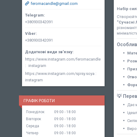
feromacandle@gmail.com
Набір сил
Створюйте
+380930342091
“Сучасні Л
різномані
мінімаліст
+380930342091
Особлив
Мате
https://www.instagram.com/feromacandle
Розм
instagram
Приз
https://www.instagram.com/spisy.soya
Отво
instagram
Фор
💡
Перев
ГРАФІК РОБОТИ
Дає 
Понеділок
09:00
18:00
Ідеал
Вівторок
09:00
18:00
Силі
Середа
09:00
18:00
Виро
Четвер
09:00
18:00