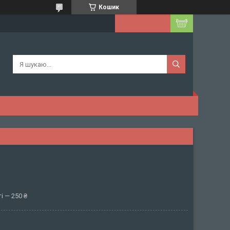
Кошик
і — 250 ₴