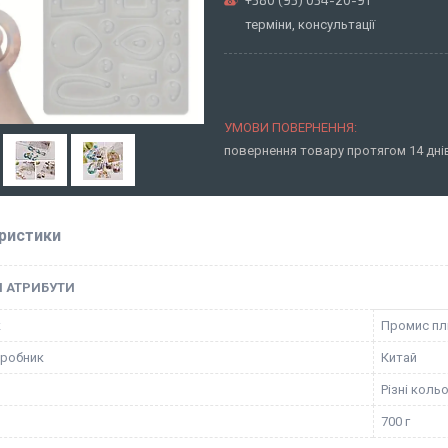
терміни, консультації
повернення товару протягом 14 дн
ристики
І АТРИБУТИ
к
Промис п
иробник
Китай
Різні коль
700 г