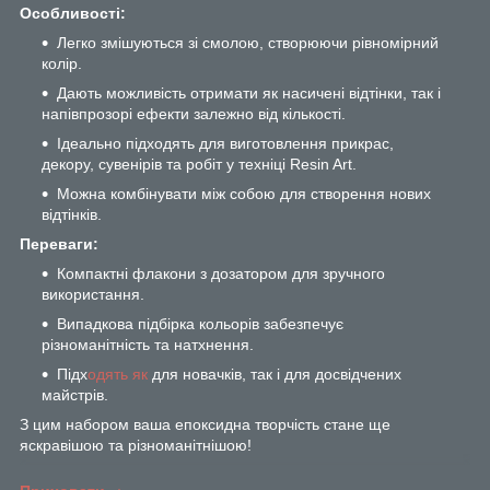
Особливості:
Легко змішуються зі смолою, створюючи рівномірний
колір.
Дають можливість отримати як насичені відтінки, так і
напівпрозорі ефекти залежно від кількості.
Ідеально підходять для виготовлення прикрас,
декору, сувенірів та робіт у техніці Resin Art.
Можна комбінувати між собою для створення нових
відтінків.
Переваги:
Компактні флакони з дозатором для зручного
використання.
Випадкова підбірка кольорів забезпечує
різноманітність та натхнення.
Підх
одять як
для новачків, так і для досвідчених
майстрів.
З цим набором ваша епоксидна творчість стане ще
яскравішою та різноманітнішою!