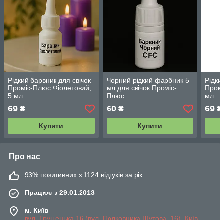
Рідкий барвник для свічок
Чорний рідкий фарбник 5
Рідк
Проміс-Плюс Фіолетовий,
мл для свічок Проміс-
Пром
5 мл
Плюс
мл
69
60
69
₴
₴
Купити
Купити
Про нас
93% позитивних з 1124 відгуків за рік
Працює з 29.01.2013
м. Київ
вул. Грушецька 16 (вул. Полковника Шутова, 16), Київ,