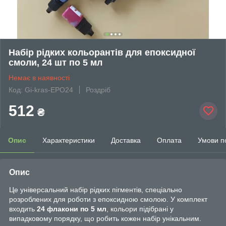
Набір рідких кольорантів для епоксидної
смоли, 24 шт по 5 мл
Немає в наявності
Код: Gi-kras-EPO24
Роздріб
512
₴
Опис
Характеристики
Доставка
Оплата
Умови п
Опис
Це універсальний набір рідких пігментів, спеціально
розроблених для роботи з епоксидною смолою. У комплект
входить
24 флакони по 5 мл
, кольори підібрані у
випадковому порядку, що робить кожен набір унікальним.