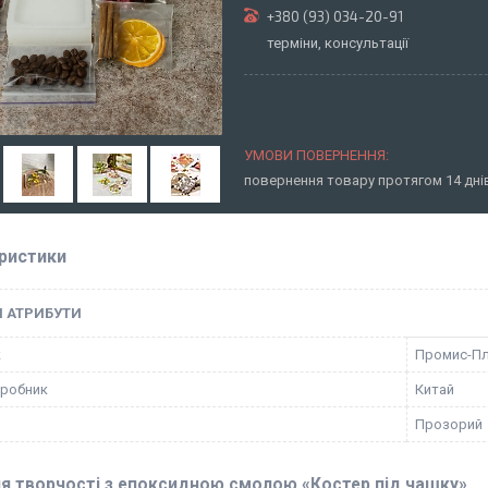
+380 (93) 034-20-91
терміни, консультації
повернення товару протягом 14 дн
ристики
І АТРИБУТИ
к
Промис-П
иробник
Китай
Прозорий
ля творчості з епоксидною смолою «Костер під чашку»