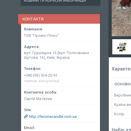
НОВИНИ ТА КОРИСНА ІНФОРМАЦІЯ
КОНТАКТИ
ТОВ "Проміс-Плюс"
вул. Грушецька 16 (вул. Полковника
Шутова, 16), Київ, Україна
Характе
+380 (93) 034-20-91
терміни, консультації
ОСНОВН
Виробни
Сергій Матвєєв
Країна в
Колір
http://feromacandle.com.ua
Набір д