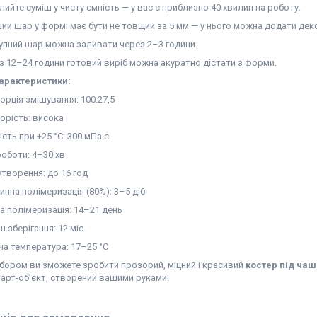
ийте суміш у чисту ємність — у вас є приблизно 40 хвилин на роботу.
ий шар у формі має бути не товщий за 5 мм — у нього можна додати дек
упний шар можна заливати через 2–3 години.
з 12–24 години готовий виріб можна акуратно дістати з форми.
характеристики:
орція змішування: 100:27,5
орість: висока
ість при +25 °C: 300 мПа·с
роботи: 4–30 хв
утворення: до 16 год
инна полімеризація (80%): 3–5 діб
а полімеризація: 14–21 день
н зберігання: 12 міс.
ча температура: 17–25 °C
абором ви зможете зробити прозорий, міцний і красивий
костер під чаш
 арт-об’єкт, створений вашими руками!