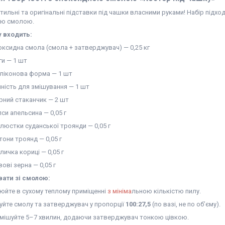
тильні та оригінальні підставки під чашки власними руками! Набір підход
ою смолою.
 входить:
оксидна смола (смола + затверджувач) — 0,25 кг
ги — 1 шт
иліконова форма — 1 шт
мність для змішування — 1 шт
ірний стаканчик — 2 шт
пси апельсина — 0,05 г
елюстки суданської троянди — 0,05 г
тони троянд — 0,05 г
личка кориці — 0,05 г
ові зерна — 0,05 г
ати зі смолою:
юйте в сухому теплому приміщенні
з мініма
льною кількістю пилу.
уйте смолу та затверджувач у пропорції
100:27,5
(по вазі, не по об’єму).
мішуйте 5–7 хвилин, додаючи затверджувач тонкою цівкою.