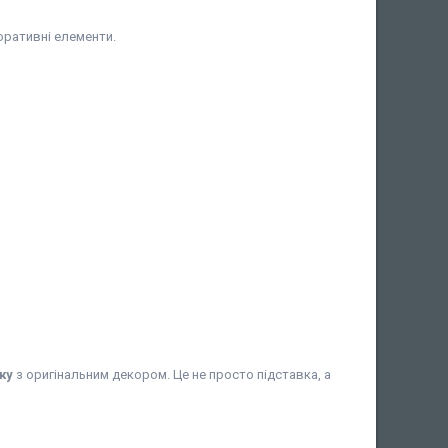
оративні елементи.
ку
з оригінальним декором. Це не просто підставка, а