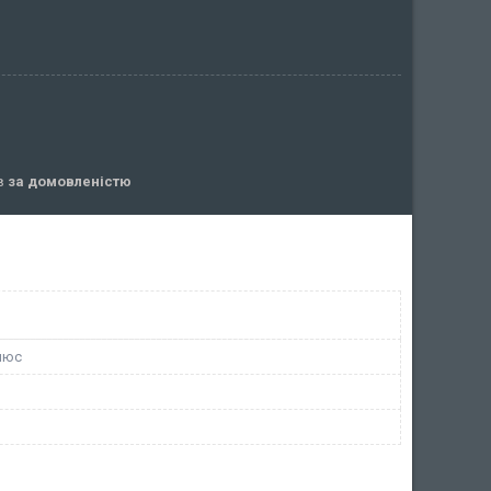
ів
за домовленістю
люс