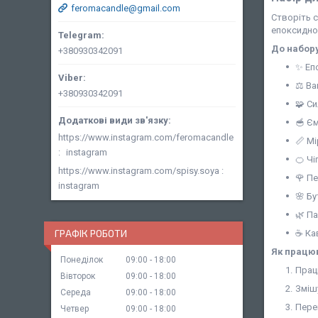
feromacandle@gmail.com
Створіть с
епоксидн
До набору
+380930342091
✨ Еп
⚖️ Ва
+380930342091
🧩 С
🥣 Є
https://www.instagram.com/feromacandle
📏 М
instagram
🍊 Чі
https://www.instagram.com/spisy.soya
🌹 П
instagram
🌸 Бу
🌿 Па
ГРАФІК РОБОТИ
☕ Кав
Як працюв
Понеділок
09:00
18:00
Прац
Вівторок
09:00
18:00
Зміш
Середа
09:00
18:00
Пере
Четвер
09:00
18:00