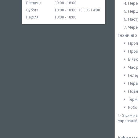
Перел
Пʼятниця
09:00
18:00
Субота
10:00
18:00
13:00
14:00
Перш
Неділя
10:00
18:00
Наст
Чере
Технічні 
Проп
Проз
В’язк
Час 
Геле
Перв
Повн
Термі
Робо
✨ З цим н
справжній