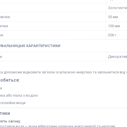
Золотисти
свічки
55 мм
вічки
100 мм
ки
206 г
УВАЛЬНИЦЬКІ ХАРАКТЕРИСТИКИ
ки
Декоратив
а допоможе відновити зв’язок із власною енергією та звільнитися від 
обиться:
ка
нка або піала з водою
 спокійне місце
ктики
літь свічку.
оставте воду — вона вбиратиме залишки чужої енергії та негатив.