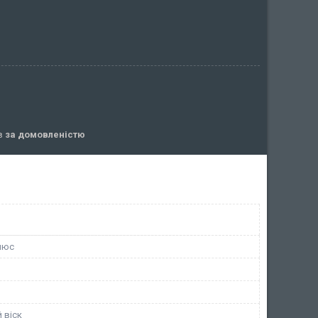
ів
за домовленістю
люс
 віск