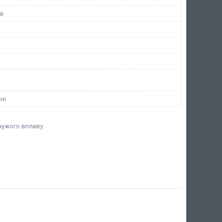
й
ні
чужого впливу.