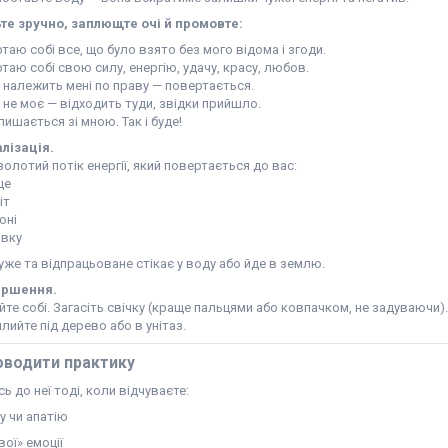
те зручно, заплющте очі й промовте:
таю собі все, що було взято без мого відома і згоди.
таю собі свою силу, енергію, удачу, красу, любов.
 належить мені по праву — повертається.
 не моє — відходить туди, звідки прийшло.
ишається зі мною. Так і буде!
алізація.
золотий потік енергії, який повертається до вас:
це
іт
оні
івку
уже та відпрацьоване стікає у воду або йде в землю.
ершення.
те собі. Загасіть свічку (краще пальцями або ковпачком, не задуваючи).
лийте під дерево або в унітаз.
оводити практику
ь до неї тоді, коли відчуваєте:
у чи апатію
вої» емоції