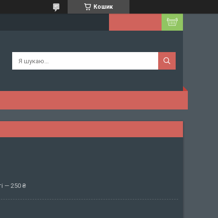
Кошик
і — 250 ₴