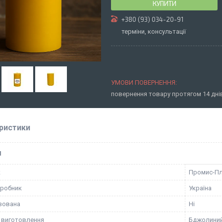
КУПИТИ
+380 (93) 034-20-91
терміни, консультації
повернення товару протягом 14 дн
ристики
І
к
Промис-П
иробник
Україна
зована
Ні
 виготовлення
Бджолиний