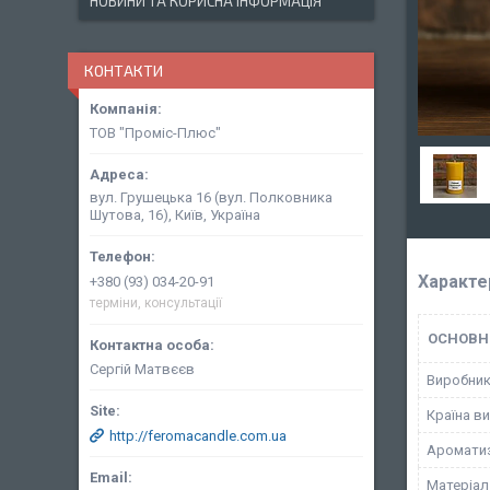
НОВИНИ ТА КОРИСНА ІНФОРМАЦІЯ
КОНТАКТИ
ТОВ "Проміс-Плюс"
вул. Грушецька 16 (вул. Полковника
Шутова, 16), Київ, Україна
Характе
+380 (93) 034-20-91
терміни, консультації
ОСНОВН
Сергій Матвєєв
Виробни
Країна в
http://feromacandle.com.ua
Аромати
Матеріал