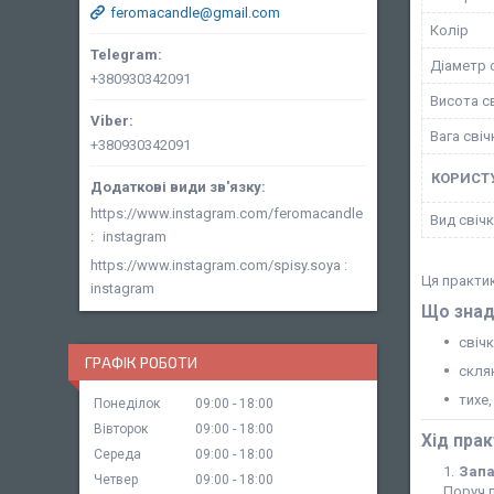
feromacandle@gmail.com
Колір
Діаметр 
+380930342091
Висота с
Вага свіч
+380930342091
КОРИСТ
https://www.instagram.com/feromacandle
Вид свіч
instagram
https://www.instagram.com/spisy.soya
Ця практик
instagram
Що знад
свіч
ГРАФІК РОБОТИ
скля
тихе,
Понеділок
09:00
18:00
Вівторок
09:00
18:00
Хід пра
Середа
09:00
18:00
Запа
Четвер
09:00
18:00
Поруч п