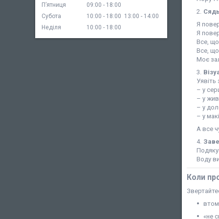
Пʼятниця
09:00
18:00
Сядь
Субота
10:00
18:00
13:00
14:00
Я повер
Неділя
10:00
18:00
Я повер
Все, що
Все, що
Моє зал
Візу
Уявіть 
– у сер
– у жив
– у дол
– у мак
А все ч
Зав
Подякуй
Воду ви
Коли пр
Звертайтес
втом
«не с