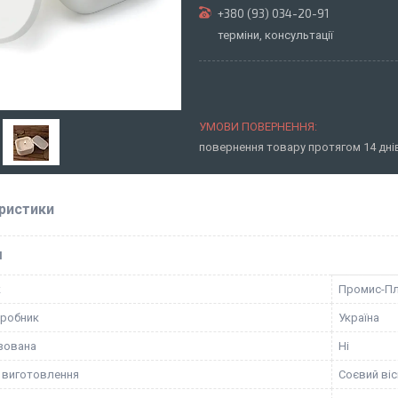
+380 (93) 034-20-91
терміни, консультації
повернення товару протягом 14 дн
ристики
І
к
Промис-П
иробник
Україна
зована
Ні
 виготовлення
Соєвий віс