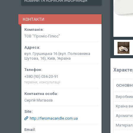
НОВИНИ ТА КОРИСНА ІНФОРМАЦІЯ
КОНТАКТИ
ТОВ "Проміс-Плюс"
вул. Грушецька 16 (вул. Полковника
Шутова, 16), Київ, Україна
Характе
+380 (93) 034-20-91
терміни, консультації
ОСНОВН
Виробни
Сергій Матвєєв
Країна в
Аромати
http://feromacandle.com.ua
Матеріал