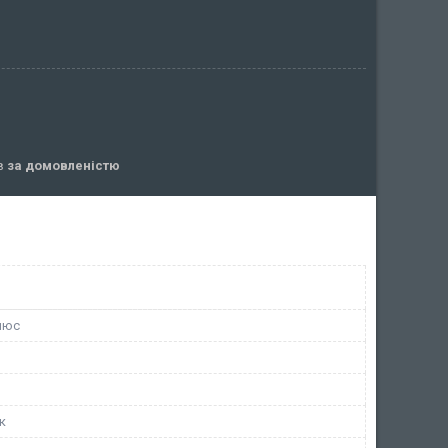
ів
за домовленістю
люс
к