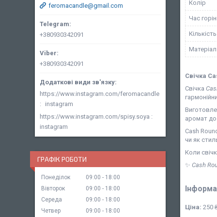
Колір
feromacandle@gmail.com
Час горі
Кількість
+380930342091
Матеріал 
+380930342091
Свічка Ca
Свічка
Cas
https://www.instagram.com/feromacandle
гармонійни
instagram
Виготовлен
https://www.instagram.com/spisy.soya
аромат до
instagram
Cash Round
чи як стил
Коли свічк
ГРАФІК РОБОТИ
✨
Cash Rou
Понеділок
09:00
18:00
Інформа
Вівторок
09:00
18:00
Середа
09:00
18:00
Ціна:
250 
Четвер
09:00
18:00