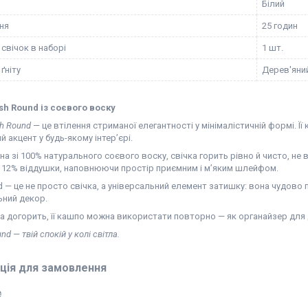
Білий
ння
25 годин
 свічок в наборі
1 шт.
ґніту
Дерев'яни
sh Round із соєвого воску
h Round
— це втілення стриманої елегантності у мінімалістичній формі. Ї
й акцент у будь-якому інтер’єрі.
а зі 100% натурального соєвого воску, свічка горить рівно й чисто, не в
 12% віддушки, наповнюючи простір приємним і м’яким шлейфом.
 — це не просто свічка, а універсальний елемент затишку: вона чудово 
ьний декор.
а догорить, її кашпо можна використати повторно — як органайзер для 
nd — твій спокій у колі світла.
ція для замовлення
₴