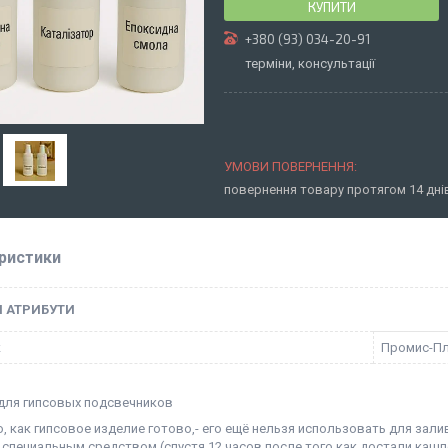
КУПИТИ
+380 (93) 034-20-91
терміни, консультації
повернення товару протягом 14 дн
ристики
І АТРИБУТИ
к
Промис-П
для гипсовых подсвечников
о, как гипсовое изделие готово,- его ещё нельзя использовать для за
 специальным средством (спустя 12 часов после того как достали каш