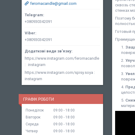
feromacandle@gmail.com
сквозь ст
стенках м
Поэтому б
+380930342091
полностью
Готовый п
Преимущес
+380930342091
Защи
поверх
https://www.instagram.com/feromacandle
Улуч
instagram
позвол
https://www.instagram.com/spisy.soya
Увел
instagram
повреж
Пред
целост
ГРАФІК РОБОТИ
Сниж
матери
Понеділок
09:00
18:00
Вівторок
09:00
18:00
Середа
09:00
18:00
Четвер
09:00
18:00