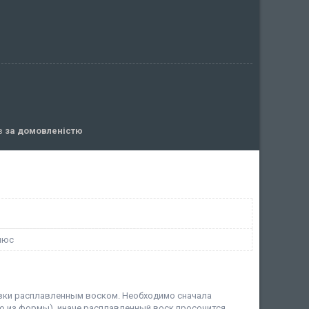
ів
за домовленістю
люс
ливки расплавленным воском. Необходимо сначала
по из формы), иначе расплавленный воск просочится