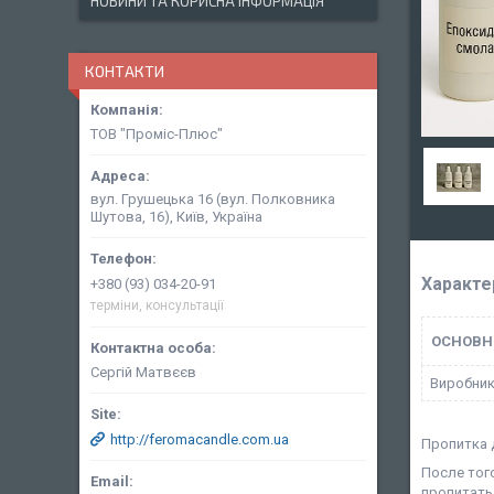
НОВИНИ ТА КОРИСНА ІНФОРМАЦІЯ
КОНТАКТИ
ТОВ "Проміс-Плюс"
вул. Грушецька 16 (вул. Полковника
Шутова, 16), Київ, Україна
Характе
+380 (93) 034-20-91
терміни, консультації
ОСНОВН
Сергій Матвєєв
Виробни
http://feromacandle.com.ua
Пропитка 
После тог
пропитать