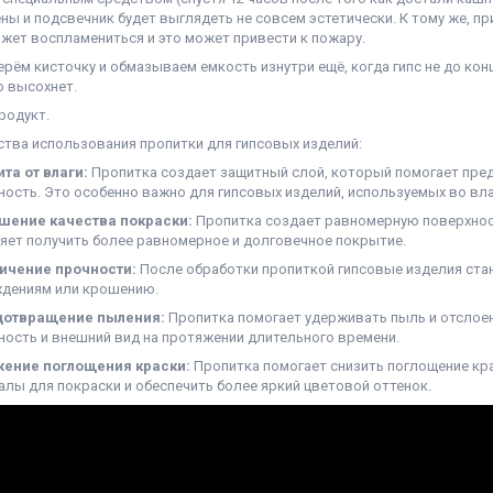
ены и подсвечник будет выглядеть не совсем эстетически. К тому же, п
ожет воспламениться и это может привести к пожару.
ерём кисточку и обмазываем емкость изнутри ещё, когда гипс не до кон
 высохнет.
родукт.
тва использования пропитки для гипсовых изделий:
та от влаги:
Пропитка создает защитный слой, который помогает пред
ность. Это особенно важно для гипсовых изделий, используемых во вл
шение качества покраски:
Пропитка создает равномерную поверхность
яет получить более равномерное и долговечное покрытие.
ичение прочности:
После обработки пропиткой гипсовые изделия ста
дениям или крошению.
отвращение пыления:
Пропитка помогает удерживать пыль и отслоени
ность и внешний вид на протяжении длительного времени.
ение поглощения краски:
Пропитка помогает снизить поглощение кр
алы для покраски и обеспечить более яркий цветовой оттенок.