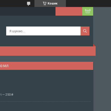
Кошик
30 МЛ
і — 250 ₴