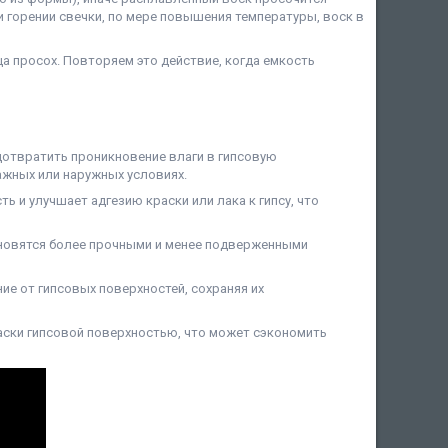
ри горении свечки, по мере повышения температуры, воск в
ца просох. Повторяем это действие, когда емкость
отвратить проникновение влаги в гипсовую
ажных или наружных условиях.
 и улучшает адгезию краски или лака к гипсу, что
новятся более прочными и менее подверженными
е от гипсовых поверхностей, сохраняя их
аски гипсовой поверхностью, что может сэкономить