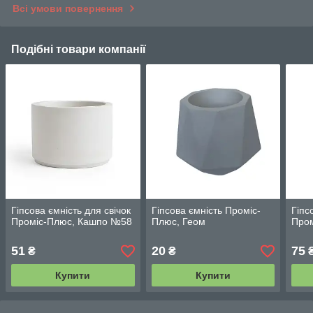
Всі умови повернення
Подібні товари компанії
Гіпсова ємність для свічок
Гіпсова ємність Проміс-
Гіпс
Проміс-Плюс, Кашпо №58
Плюс, Геом
Пром
51
20
75
₴
₴
Купити
Купити