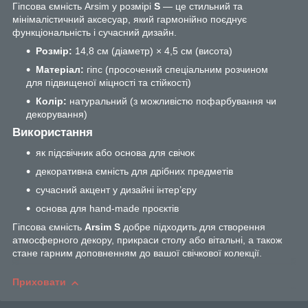
Гіпсова ємність Arsim у розмірі
S
— це стильний та
мінімалістичний аксесуар, який гармонійно поєднує
функціональність і сучасний дизайн.
Розмір:
14,8 см (діаметр) × 4,5 см (висота)
Матеріал:
гіпс (просочений спеціальним розчином
для підвищеної міцності та стійкості)
Колір:
натуральний (з можливістю пофарбування чи
декорування)
Використання
як підсвічник або основа для свічок
декоративна ємність для дрібних предметів
сучасний акцент у дизайні інтер’єру
основа для hand-made проєктів
Гіпсова ємність
Arsim S
добре підходить для створення
атмосферного декору, прикраси столу або вітальні, а також
стане гарним доповненням до вашої свічкової колекції.
Приховати