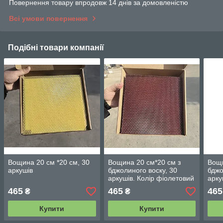
Повернення товару впродовж 14 днів за домовленістю
Всі умови повернення
Подібні товари компанії
Вощина 20 см *20 см, 30
Вощина 20 см*20 см з
Вощи
аркушів
бджолиного воску, 30
бджо
аркушів. Колір фіолетовий
арку
колі
465
465
465
₴
₴
Купити
Купити