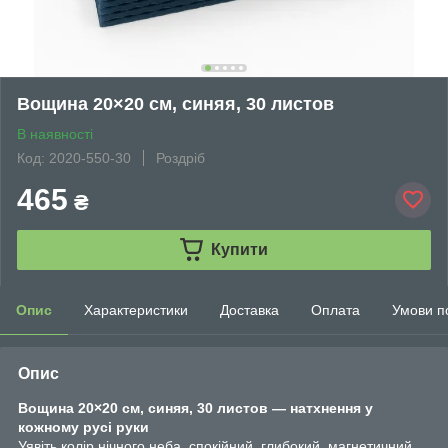
Вощина 20×20 см, синяя, 30 листов
В наявності
Код: 2020-550-30
Роздріб
465
₴
Купити
Опис
Характеристики
Доставка
Оплата
Умови п
Опис
Вощина 20×20 см, синяя, 30 листов — натхнення у
кожному русі руки
Уявіть колір нічного неба, спокійний, глибокий, магнетичний.