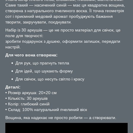
Саме такий — насичений синій — має ця квадратна вощина,
створена з натурального пчелиного воска. Її точна геометрія
сот і приємний медовий аромат пробуджують бажання
творити, закручувати, поєднувати.
Набір із 30 аркушів — це не просто матеріал для свічок, це
поле для творчості:
зробити подарунок з душею, оформити затишок, передати
настрій.
Для чого вона створена:
Для рук, що прагнуть тепла
Для ідей, що шукають форму
Для свічок, що несуть світло і красу
Деталі:
• Розмір аркуша: 20×20 см
• Кількість: 30 аркушів
• Колір: глибокий синій
• Склад: 100% натуральний пчелиний віск
Вощина, яка надихає не просто робити — а створювати.