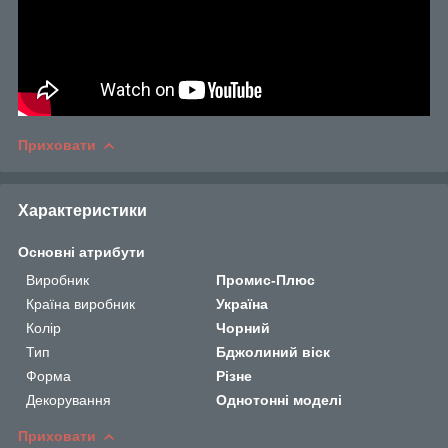
Приховати
Характеристики
Основні атрибути
Виробник
Промис-Плюс
Країна виробник
Україна
Колір
Чорний
Тип
Бджолиний віск
Форма
Різне
Декорування
Однотонні моделі
Приховати