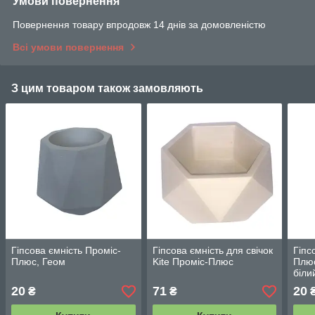
Умови повернення
Повернення товару впродовж 14 днів за домовленістю
Всі умови повернення
З цим товаром також замовляють
Гіпсова ємність Проміс-
Гіпсова ємність для свічок
Гіпс
Плюс, Геом
Kite Проміс-Плюс
Плю
біли
20
71
20
₴
₴