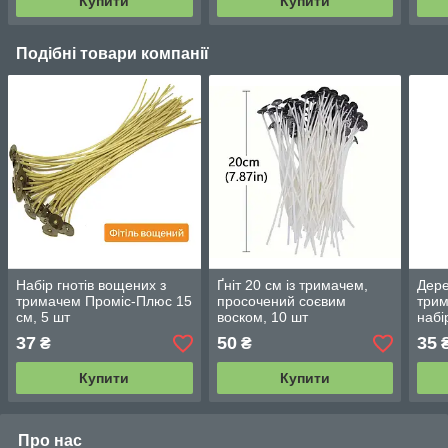
Купити
Купити
Подібні товари компанії
Набір гнотів вощених з
Ґніт 20 см із тримачем,
Дере
тримачем Проміс-Плюс 15
просочений соєвим
три
см, 5 шт
воском, 10 шт
набі
37
50
35
₴
₴
Купити
Купити
Про нас