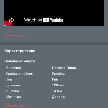
Приховати
Характеристики
Основні атрибути
Виробник
Промис-Плюс
Країна виробник
Україна
Тип
Гніт
Довжина
120 мм
Ширина
13 мм
Матеріал
Дерево
Приховати