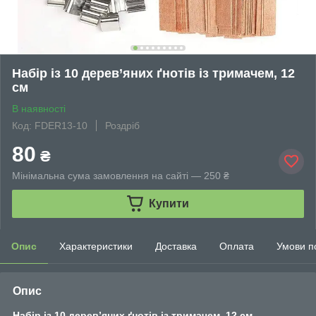
Набір із 10 дерев’яних ґнотів із тримачем, 12
см
В наявності
Код: FDER13-10
Роздріб
80
₴
Мінімальна сума замовлення на сайті — 250 ₴
Купити
Опис
Характеристики
Доставка
Оплата
Умови п
Опис
Набір із 10 дерев’яних ґнотів із тримачем, 12 см