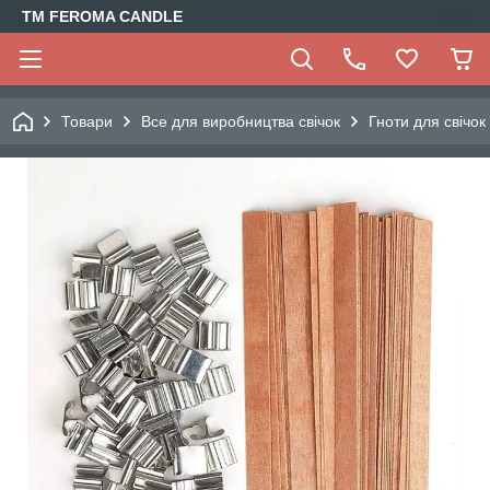
TM FEROMA CANDLE
Товари
Все для виробництва свічок
Гноти для свічок