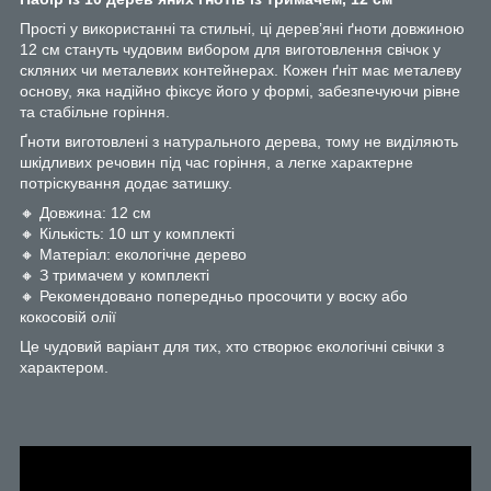
Прості у використанні та стильні, ці дерев’яні ґноти довжиною
12 см стануть чудовим вибором для виготовлення свічок у
скляних чи металевих контейнерах. Кожен ґніт має металеву
основу, яка надійно фіксує його у формі, забезпечуючи рівне
та стабільне горіння.
Ґноти виготовлені з натурального дерева, тому не виділяють
шкідливих речовин під час горіння, а легке характерне
потріскування додає затишку.
🔸 Довжина: 12 см
🔸 Кількість: 10 шт у комплекті
🔸 Матеріал: екологічне дерево
🔸 З тримачем у комплекті
🔸 Рекомендовано попередньо просочити у воску або
кокосовій олії
Це чудовий варіант для тих, хто створює екологічні свічки з
характером.