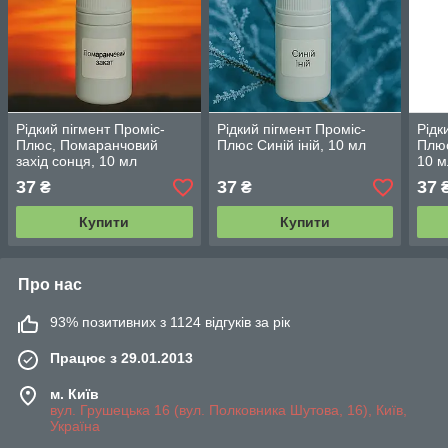
Рідкий пігмент Проміс-
Рідкий пігмент Проміс-
Рідк
Плюс, Помаранчовий
Плюс Синій іній, 10 мл
Плюс
захід сонця, 10 мл
10 м
37
37
37
₴
₴
Купити
Купити
Про нас
93% позитивних з 1124 відгуків за рік
Працює з 29.01.2013
м. Київ
вул. Грушецька 16 (вул. Полковника Шутова, 16), Київ,
Україна