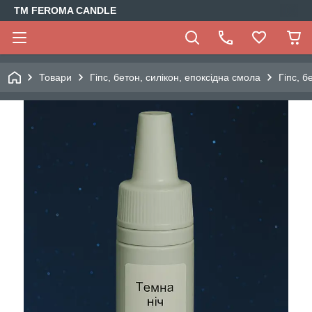
TM FEROMA CANDLE
Товари
Гіпс, бетон, силікон, епоксідна смола
Гіпс, б