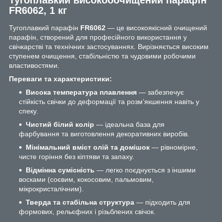
FR6062, 1 кг
Тугоплавкий парафін
FR6062
— це високоякісний очищений
парафін, створений для професійного використання у
свічкарстві та технічних застосуваннях. Вирізняється високим
ступенем очищення, стабільністю та чудовими робочими
властивостями.
Переваги та характеристики:
Висока температура плавлення
— забезпечує
стійкість свічки до деформації та розм’якшення навіть у
спеку.
Чистий білий колір
— ідеальна база для
фарбування та виготовлення декоративних виробів.
Мінімальний вміст олій та домішок
— рівномірне,
чисте горіння без кіптяви та запаху.
Відмінна сумісність
— легко поєднується з іншими
восками (соєвим, кокосовим, пальмовим,
мікрокристалічним).
Тверда та стабільна структура
— підходить для
формових, рельєфних і різьблених свічок.