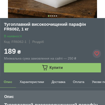
Тугоплавкий високоочищений парафін
FR6062, 1 кг
В наявності
Код: FR6062-1
Роздріб
189
₴
Мінімальна сума замовлення на сайті — 250 ₴
Купити
Опис
Характеристики
Доставка
Оплата
Умови п
Опис
Тугоплавкий високооочищений парафін