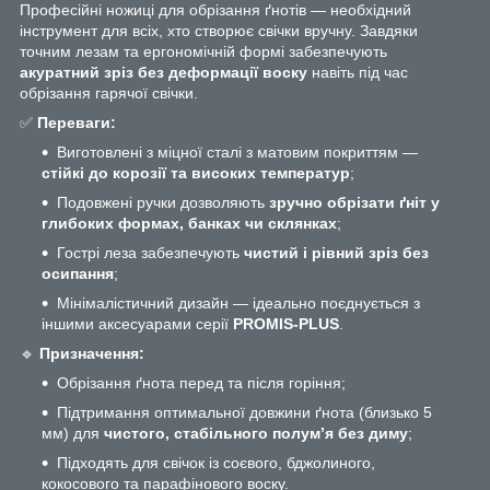
Професійні ножиці для обрізання ґнотів — необхідний
інструмент для всіх, хто створює свічки вручну. Завдяки
точним лезам та ергономічній формі забезпечують
акуратний зріз без деформації воску
навіть під час
обрізання гарячої свічки.
✅
Переваги:
Виготовлені з міцної сталі з матовим покриттям —
стійкі до корозії та високих температур
;
Подовжені ручки дозволяють
зручно обрізати ґніт у
глибоких формах, банках чи склянках
;
Гострі леза забезпечують
чистий і рівний зріз без
осипання
;
Мінімалістичний дизайн — ідеально поєднується з
іншими аксесуарами серії
PROMIS-PLUS
.
🔹
Призначення:
Обрізання ґнота перед та після горіння;
Підтримання оптимальної довжини ґнота (близько 5
мм) для
чистого, стабільного полум’я без диму
;
Підходять для свічок із соєвого, бджолиного,
кокосового та парафінового воску.