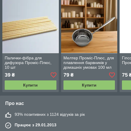
Палички-фібра для
Мелтер Проміс-Плюс, для
Гіпс
дифузора Проміс-Плюс,
плавлення барвників у
Пром
10 шт
домашніх умовах 100 мл
39
79
75
₴
₴
Купити
Купити
Про нас
93% позитивних з 1124 відгуків за рік
Працює з 29.01.2013