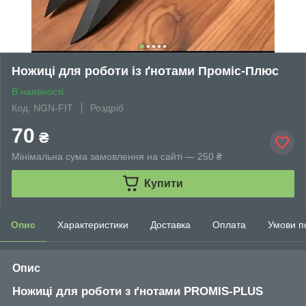
Ножиці для роботи із ґнотами Проміс-Плюс
В наявності
Код: NGN-FIT
Роздріб
70
₴
Мінімальна сума замовлення на сайті — 250 ₴
Купити
Опис
Характеристики
Доставка
Оплата
Умови п
Опис
Ножиці для роботи з ґнотами PROMIS-PLUS