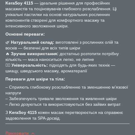
KeraSoy 4115
— ідеальне рішення для професійних
масажистів та поціновувачів глибокого розслаблення. Ці
унікальні пастилки на основі натуральних рослинних
компонентів створені для комфортного масажу та
інтенсивного зволоження шкіри.
Основні переваги:
🌿
Натуральний склад:
виготовлені з рослинних олій та
восків — безпечні для всіх типів шкіри
🔥
Зручне використання:
достатньо розтопити потрібну
кількість — маса наноситься легко, не липне
💆‍♂️
Універсальність:
підходять для будь-яких технік —
шиацу, шведського масажу, ароматерапії
Переваги для шкіри та тіла:
– Сприяють глибокому розслабленню та зменшенню м’язової
напруги
– Забезпечують тривале зволоження та живлення шкіри
– Легко дозуються та використовуються без зайвих витрат
З
KeraSoy 4115
кожен масаж перетворюється на справжнє
задоволення та SPA-досвід.
Приховати