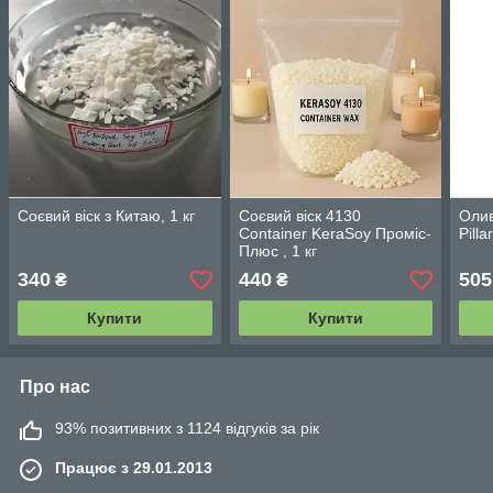
Соєвий віск з Китаю, 1 кг
Соєвий віск 4130
Олив
Container KeraSoy Проміс-
Pilla
Плюс , 1 кг
340
440
505
₴
₴
Купити
Купити
Про нас
93% позитивних з 1124 відгуків за рік
Працює з 29.01.2013