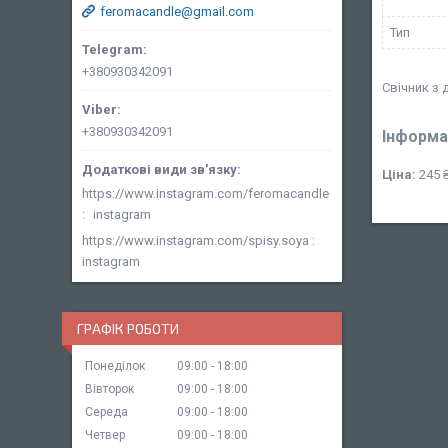
feromacandle@gmail.com
Тип
+380930342091
Свічник з 
+380930342091
Інформа
Ціна:
245 
https://www.instagram.com/feromacandle
instagram
https://www.instagram.com/spisy.soya
instagram
ГРАФІК РОБОТИ
Понеділок
09:00
18:00
Вівторок
09:00
18:00
Середа
09:00
18:00
Четвер
09:00
18:00