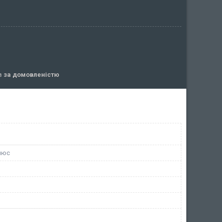
ів
за домовленістю
люс