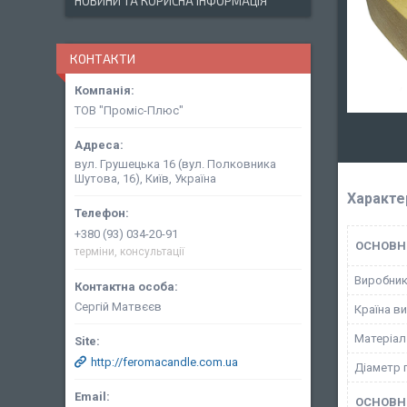
НОВИНИ ТА КОРИСНА ІНФОРМАЦІЯ
КОНТАКТИ
ТОВ "Проміс-Плюс"
вул. Грушецька 16 (вул. Полковника
Шутова, 16), Київ, Україна
Характе
+380 (93) 034-20-91
ОСНОВН
терміни, консультації
Виробни
Сергій Матвєєв
Країна в
Матеріал
http://feromacandle.com.ua
Діаметр 
ОСНОВН