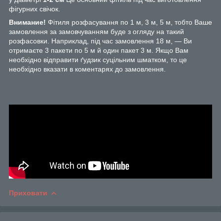
фігурних свічок.
Внимание!
Фітиля розфасування по 1 м, 3 м, 5 м, тобто Ваше
замовлення за замовчуванням буде з огляду на такий
розфасовки. Наприклад, під час замовлення 18 м, — Ви
отримаєте 3 пакети по 5 м й один пакет 3 м. Якщо Вам
необхідно відправити ґудзик суцільним шматком, то це
необхідно вказати в коментарях до замовлення.
Приховати