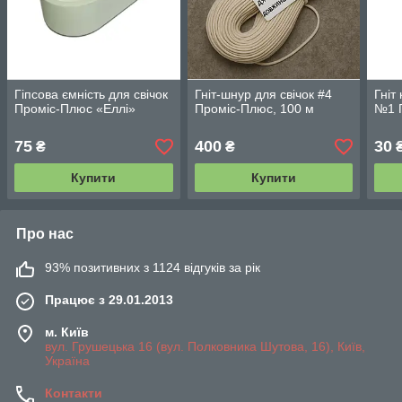
Гіпсова ємність для свічок
Гніт-шнур для свічок #4
Гніт
Проміс-Плюс «Еллі»
Проміс-Плюс, 100 ​​м
№1 П
75
400
30
₴
₴
Купити
Купити
Про нас
93% позитивних з 1124 відгуків за рік
Працює з 29.01.2013
м. Київ
вул. Грушецька 16 (вул. Полковника Шутова, 16), Київ,
Україна
Контакти