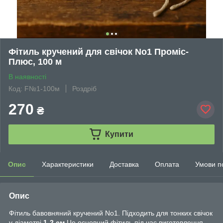
Фітиль кручений для свічок No1 Проміс-
Плюс, 100 м
В наявності
Код: F№1-100м
Роздріб
270
₴
Купити
Опис
Характеристики
Доставка
Оплата
Умови п
Опис
Фітиль бавовняний кручений No1. Підходить для тонких свічок
у діаметрі
1-2 см
Це основний фітиль під час виготовлення