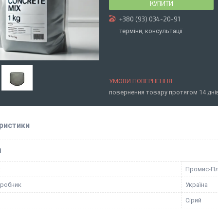
КУПИТИ
+380 (93) 034-20-91
терміни, консультації
повернення товару протягом 14 дн
ристики
І
к
Промис-П
иробник
Україна
Сірий