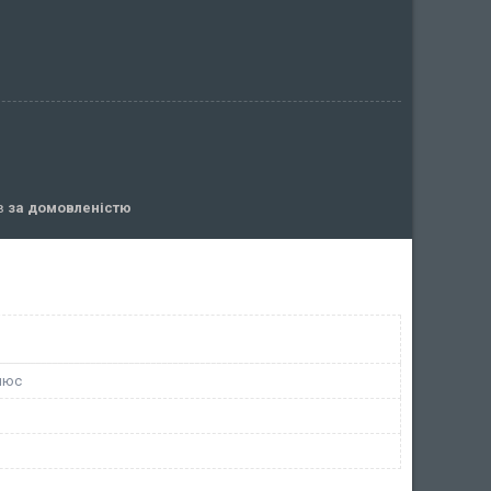
ів
за домовленістю
люс