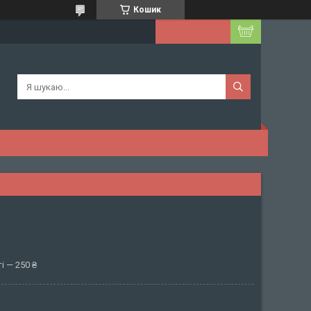
Кошик
і — 250 ₴