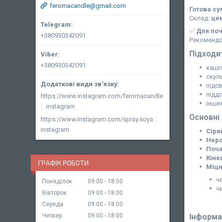
feromacandle@gmail.com
Готова су
Склад:
цем
✅
Для поч
+380930342091
Рекомендо
Підходи
+380930342091
кашп
скул
підсв
піддо
https://www.instagram.com/feromacandle
інши
instagram
Основні
https://www.instagram.com/spisy.soya
instagram
Сіри
Неро
Поча
Кіне
ГРАФІК РОБОТИ
Міцн
ч
Понеділок
09:00
18:00
ч
Вівторок
09:00
18:00
Середа
09:00
18:00
Інформа
Четвер
09:00
18:00