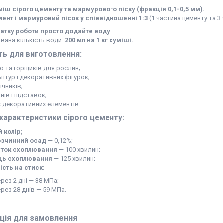
міш сірого цементу та мармурового піску (фракція 0,1-0,5 мм).
ент і мармуровий пісок у співвідношенні 1:3
(1 частина цементу та 3 
атку роботи просто додайте воду!
вана кількість води:
200 мл на 1 кг суміші.
ть для виготовлення:
о та горщиків для рослин;
ьптур і декоративних фігурок;
ічників;
нів і підставок;
х декоративних елементів.
 характеристики сірого цементу:
й колір;
зчинний осад
— 0,12%;
ток схоплювання
— 100 хвилин;
ць схоплювання
— 125 хвилин;
ість на стиск:
ерез 2 дні — 38 МПа;
ерез 28 днів — 59 МПа.
ція для замовлення