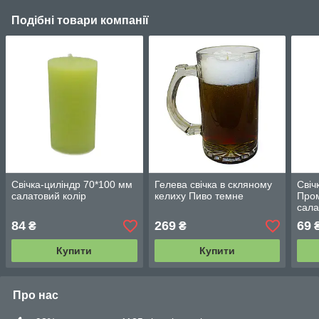
Подібні товари компанії
Свічка-циліндр 70*100 мм
Гелева свічка в скляному
Свіч
салатовий колір
келиху Пиво темне
Пром
сала
84
269
69
₴
₴
Купити
Купити
Про нас