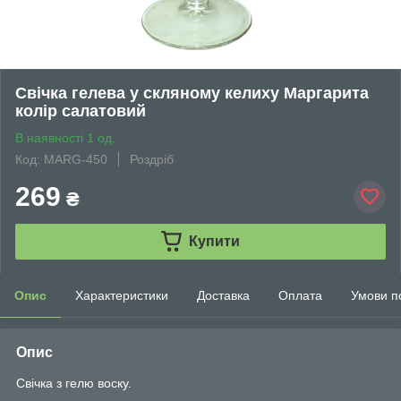
Свічка гелева у скляному келиху Маргарита
колір салатовий
В наявності 1 од.
Код: MARG-450
Роздріб
269
₴
Купити
Опис
Характеристики
Доставка
Оплата
Умови п
Опис
Свічка з гелю воску.