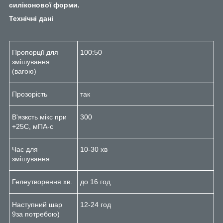
силіконової форми.
Технічні дані
Пропорції для
100:50
змішування
(вагою)
Прозорість
так
В'язксть мікс при
300
+25С, мПА-с
Час для
10-30 хв
змішування
Гелеутворення хв.
до 16 год
Наступний шар
12-24 год
9за потребою)