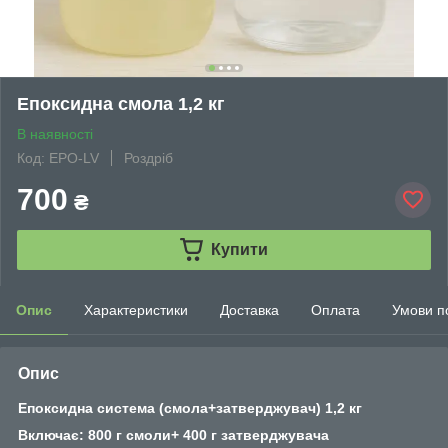
Епоксидна смола 1,2 кг
В наявності
Код: EPO-LV
Роздріб
700
₴
Купити
Опис
Характеристики
Доставка
Оплата
Умови п
Опис
Епоксидна система (смола+затверджувач)
1,2 кг
Включає: 800 г смоли+ 400 г затверджувача