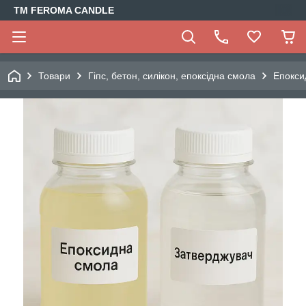
TM FEROMA CANDLE
Товари
Гіпс, бетон, силікон, епоксідна смола
Епокси