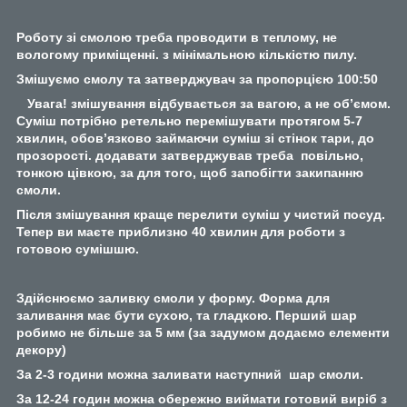
Роботу зі смолою треба проводити в теплому, не
вологому приміщенні. з мінімальною кількістю пилу.
Змішуємо смолу та затверджувач за пропорцією 100:50
Увага! змішування відбувається за вагою, а не об’ємом.
Суміш потрібно ретельно перемішувати протягом 5-7
хвилин, обов’язково займаючи суміш зі стінок тари, до
прозорості. додавати затверджував треба повільно,
тонкою цівкою, за для того, щоб запобігти закипанню
смоли.
Після змішування краще перелити суміш у чистий посуд.
Тепер ви маєте приблизно 40 хвилин для роботи з
готовою сумішшю.
Здійснюємо заливку смоли у форму. Форма для
заливання має бути сухою, та гладкою. Перший шар
робимо не більше за 5 мм (за задумом додаємо елементи
декору)
За 2-3 години можна заливати наступний шар смоли.
За 12-24 годин можна обережно виймати готовий виріб з