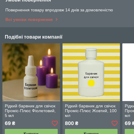
Повернення товару впродовж 14 днів за домовленістю
Всі умови повернення
Подібні товари компанії
Рідкий барвник для свічок
Рідкий барвник для свічок
Рідк
Проміс-Плюс Фіолетовий,
Проміс-Плюс Жовтий, 100
Пром
5 мл
мл
мл
69
800
69
₴
₴
Купити
Купити