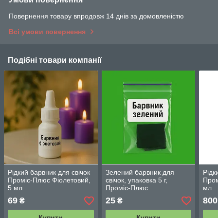
Повернення товару впродовж 14 днів за домовленістю
Всі умови повернення
Подібні товари компанії
Рідкий барвник для свічок
Зелений барвник для
Рідк
Проміс-Плюс Фіолетовий,
свічок, упаковка 5 г,
Пром
5 мл
Проміс-Плюс
мл
69
25
800
₴
₴
Купити
Купити