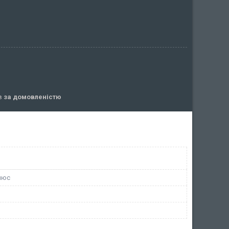
ів
за домовленістю
люс