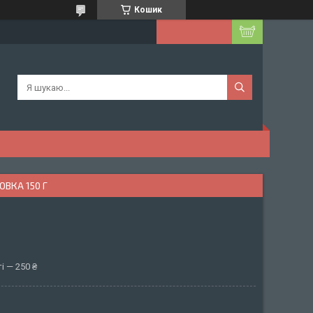
Кошик
ОВКА 150 Г
і — 250 ₴