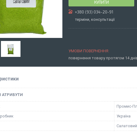
КУПИТИ
+380 (93) 034-20-91
терміни, консультації
повернення товару протягом 14 дн
ристики
І АТРИБУТИ
к
Промис-П
иробник
Україна
Салатовий