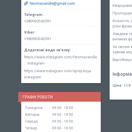
feromacandle@gmail.com
Кварцовий 
Пропорція,
Кількість 
+380930342091
різні фрак
Завдяки св
+380930342091
великих ф
За своєю м
зайняв міц
https://www.instagram.com/feromacandle
Виробницт
instagram
https://www.instagram.com/spisy.soya
Інформа
instagram
Ціна:
15 ₴
ГРАФІК РОБОТИ
Понеділок
09:00
18:00
Вівторок
09:00
18:00
Середа
09:00
18:00
Четвер
09:00
18:00