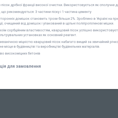
пісок дрібної фракції високої очистки. Використовується як сполучне
 що рекомендується: 3 частини піску і 1 частина цементу
сторонніх домішок становить трохи більше 2%. Зроблено в Україні на 
ції, очищений від домішок і упакований в щільні поліпропіленові мішки.
оїм сорбційним властивостям, кварцовий пісок успішно використовуєтьс
ільтрувальних установках як основний реагент.
еханічною міцністю кварцовий пісок набагато вищий за звичайний річко
не місце в будівництві та виробництві будівельних матеріалів.
во високоміцних бетонів
ція для замовлення