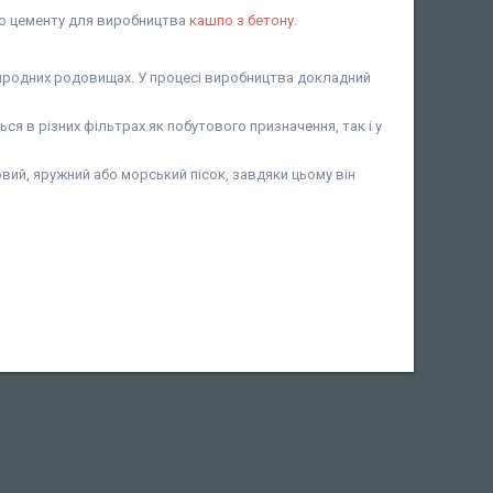
 до цементу для виробництва
кашпо з бетону
.
природних родовищах. У процесі виробництва докладний
я в різних фільтрах як побутового призначення, так і у
вий, яружний або морський пісок, завдяки цьому він