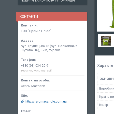
НОВИНИ ТА КОРИСНА ІНФОРМАЦІЯ
КОНТАКТИ
ТОВ "Проміс-Плюс"
вул. Грушецька 16 (вул. Полковника
Шутова, 16), Київ, Україна
Характе
+380 (93) 034-20-91
терміни, консультації
ОСНОВН
Сергій Матвєєв
Виробни
Країна в
http://feromacandle.com.ua
Колір