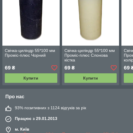
Свічка-циліндр 55*100 мм
Свічка-циліндр 55*100 мм
Свіч
Проміс-плюс Чорний
Проміс-плюс Слонова
Пром
кістка
колі
69
69
69
₴
₴
Купити
Купити
Про нас
93% позитивних з 1124 відгуків за рік
Працює з 29.01.2013
м. Київ