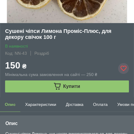
Сушені чіпси Лимона Проміс-Плюс, для
декору свічок 100 г
В наявності
Код: NN-43
Роздріб
150
₴
Мінімальна сума замовлення на сайті — 250 ₴
Купити
Опис
Характеристики
Доставка
Оплата
Умови п
Опис
Сушені чіпси Лимона, що часто використовуються для декору.