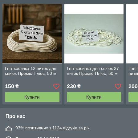
Гніт-косичка 12 ниток для
Гніт-косичка для свічок 27
Гніт
свічок Проміс-Плюс, 50 ​​м
ниток Проміс-Плюс, 50 ​​м
нитк
150
230
200
₴
₴
Купити
Купити
Про нас
93% позитивних з 1124 відгуків за рік