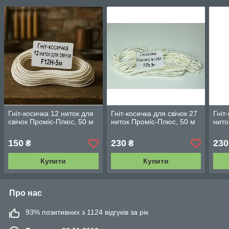
Гніт-косичка 12 ниток для
Гніт-косичка для свічок 27
Гніт
свічок Проміс-Плюс, 50 ​​м
ниток Проміс-Плюс, 50 ​​м
нито
150
230
230
₴
₴
Купити
Купити
Про нас
93% позитивних з 1124 відгуків за рік