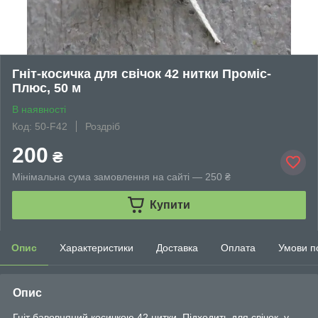
Гніт-косичка для свічок 42 нитки Проміс-
Плюс, 50 ​​м
В наявності
Код: 50-F42
Роздріб
200
₴
Мінімальна сума замовлення на сайті — 250 ₴
Купити
Опис
Характеристики
Доставка
Оплата
Умови п
Опис
Гніт бавовняний косичкою 42 нитки. Підходить для свічок, у