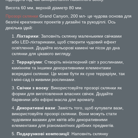
Висота 60 мм, верхній діаметр 80 мм.
Прозорі склянки
Grand Canyon, 200 мл- це чудова основа для
безлічі креативних проектів у дизайні та рукоділлі. Ось
декілька ідей:
Ліхтарики
: Заповніть склянку маленькими свічками
або LED-ліхтариками, щоб створити чудовий ефект
освітлення. Додайте кольорові камені чи пісок до дна
склянки для цікавого вигляду.
Терраріуми
: Створіть мініатюрний світ з рослинами,
камінням та іншими декоративними елементами
всередині склянки. Це може бути як сухе терраріум, так
і міні-сад із живими рослинами.
Свічки з воску
: Використовуйте прозорі склянки як
форми для виготовлення власних свічок. Додайте
барвники або ефірні масла для аромату.
Декоративні вази
: Замість того, щоб купувати вази,
використовуйте прозорі склянки. Вони можуть стати
чудовими вазами для квітів або декоративними
елементами для різноманітних дрібних предметів.
Подарункові композиції
: Наповніть склянку