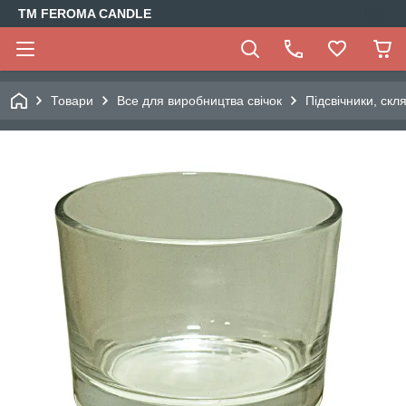
TM FEROMA CANDLE
Товари
Все для виробництва свічок
Підсвічники, скл