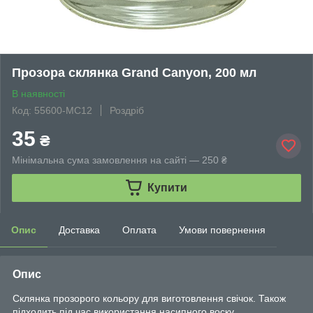
Прозора склянка Grand Canyon, 200 мл
В наявності
Код: 55600-MC12
Роздріб
35
₴
Мінімальна сума замовлення на сайті — 250 ₴
Купити
Опис
Доставка
Оплата
Умови повернення
Опис
Склянка прозорого кольору для виготовлення свічок. Також
підходить під час використання насипного воску.