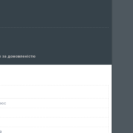
ів
за домовленістю
люс
й