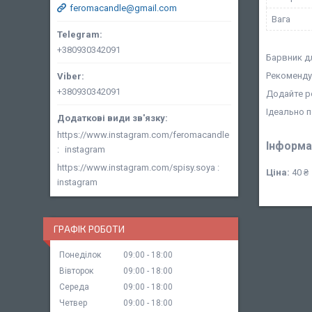
feromacandle@gmail.com
Вага
+380930342091
Барвник д
Рекоменду
+380930342091
Додайте р
Ідеально 
https://www.instagram.com/feromacandle
Інформа
instagram
https://www.instagram.com/spisy.soya
Ціна:
40 ₴
instagram
ГРАФІК РОБОТИ
Понеділок
09:00
18:00
Вівторок
09:00
18:00
Середа
09:00
18:00
Четвер
09:00
18:00