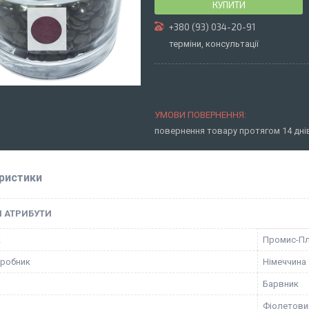
КУПИТИ
+380 (93) 034-20-91
терміни, консультації
повернення товару протягом 14 дн
ристики
І АТРИБУТИ
к
Промис-П
иробник
Німеччина
Барвник
Фіолетови