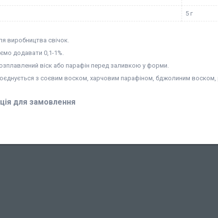
5 г
ля виробництва свічок.
ємо додавати 0,1-1%.
озплавлений віск або парафін перед заливкою у форми.
поєднується з соєвим воском, харчовим парафіном, бджолиним воском, 
ція для замовлення