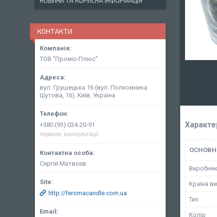
НОВИНИ ТА КОРИСНА ІНФОРМАЦІЯ
КОНТАКТИ
ТОВ "Проміс-Плюс"
вул. Грушецька 16 (вул. Полковника
Шутова, 16), Київ, Україна
Характе
+380 (93) 034-20-91
терміни, консультації
ОСНОВН
Сергій Матвєєв
Виробни
Країна в
http://feromacandle.com.ua
Тип
Колір