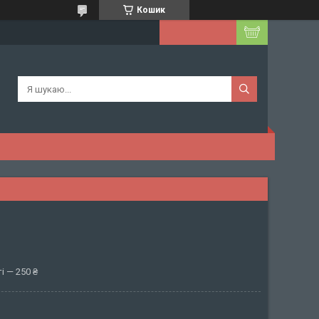
Кошик
і — 250 ₴