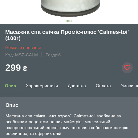
Масажна спа свічка Проміс-плюс 'Calmes-toi'
(100г)
Немає в наявності
Код: MSZ-CALM
Роздріб
299
₴
Опис
Характеристики
Доставка
Оплата
Умови п
Опис
Масажна спа свічка "
антістрес
" 'Calmes-toi' зроблена за
особливим рецептом наших майстрів і має сильний
оздоровлювальний ефект, тому що являє собою композицію
рослинних, та ефірних олій.