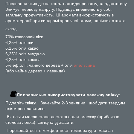
Поєднання яких діє на кшталт антидепресанту, та адаптогену.
Знижує нервову напругу. Підвищує впевненість у собі,
загальну продуктивність. Ці аромати використовують в
ароматерапії при синдромі хронічної втоми, панічних атаках.
склад
70% кокосовий віск
6,25% олія ши
6,25% олія какао
6,25% олія мигдалю
6,25% олія кокоса
5% еф.олії: чайного дерева + олія
апельсина
(або чайне дерево + лаванда)
Як правильно використовувати масажну свічку:
Підпаліть свічку. Зачекайте 2-3 хвилини , щоб дати твердим
оліям розплавитись.
Як тільки масла стане достатньо для масажу (приблизно
столова ложка), свічку слід згасити.
Переконайтеся в комфортності температури масла і