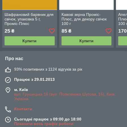
Шафрановий барвник для
Кавові зерна Проміс-
Апел
свічок, упаковка 5 г,
Плюс, для декору свічок
Плюс
Проміс-Плюс
100 г
100 
25
85
170
₴
₴
Купити
Купити
Про нас
93% позитивних з 1124 відгуків за рік
Працює з 29.01.2013
м. Київ
вул. Грушецька 16 (вул. Полковника Шутова, 16), Київ,
Україна
Контакти
Сьогодні працює з 09:00 до 18:00
Показати весь графік роботи