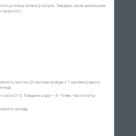
дного розчину силікату натрію. Завдяки своїм унікальним
а творчості.
клеюють пастою (2 частини крейди + 1 частина рідкого
гляді.
о скла (7:1). Товщина шару — 5–10 мм. Час початку
овного складу.