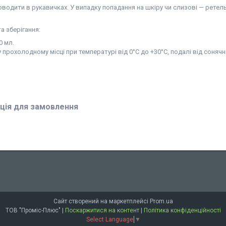
водити в рукавичках. У випадку попадання на шкіру чи слизові — ретел
а зберігання:
0 мл.
у прохолодному місці при температурі від 0°C до +30°C, подалі від соняч
ція для замовлення
Сайт створений на маркетплейсі
Prom.ua
ТОВ "Проміс-Плюс" |
Поскаржитися на контент
|
Політика конфіденційності
Select Language
▼