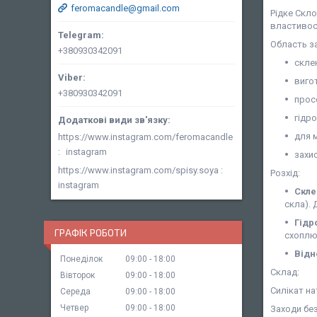
feromacandle@gmail.com
Рідке Скло
властивост
Область з
+380930342091
скле
виго
+380930342091
прос
гідр
для м
https://www.instagram.com/feromacandle
instagram
захи
https://www.instagram.com/spisy.soya
Розхід:
instagram
Скле
скла). 
Гідр
ГРАФІК РОБОТИ
схоплю
Відн
Понеділок
09:00
18:00
Склад:
Вівторок
09:00
18:00
Силікат на
Середа
09:00
18:00
Четвер
09:00
18:00
Заходи без