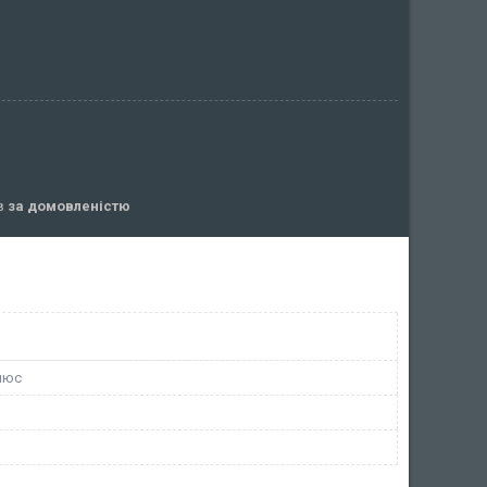
ів
за домовленістю
люс