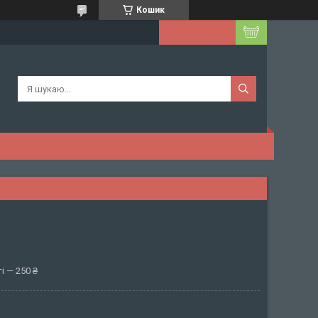
Кошик
і — 250 ₴