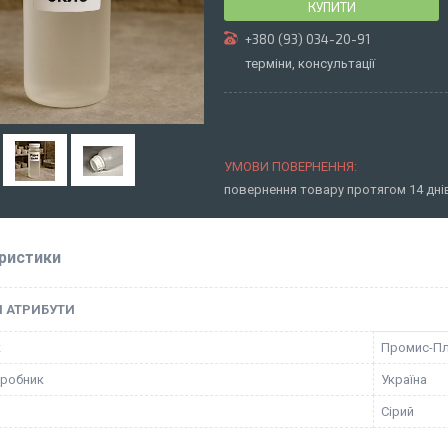
КУПИТИ
+380 (93) 034-20-91
терміни, консультації
повернення товару протягом 14 дн
ристики
І АТРИБУТИ
к
Промис-П
иробник
Україна
Сірий