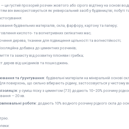
 — це густий прозорий розчин жовтого або сірого відтінку на основі во
ям він використовується як універсальний засіб у будівництві, побуті т
астосування:
ювання будівельних матеріалів, скла, фарфору, картону та паперу;
товлення кислото- та вогнетривких силікатних мас;
очення дерева, тканини для підвищення щільності та вогнестійкості;
оізоляційна добавка до цементних розчинів;
иття та захисту від розвитку плісняви і грибка;
ст дерев від шкідників та пошкоджень.
ювання та ґрунтування:
будівельні матеріали на мінеральній основі с
Для поверхонь, що сильно вбирають рідину, застосовується у чистому ви
оізоляція:
у суміш піску з цементом (7:3) додають 10–20% розчину рідког
вання — 20 хв.
овлювальні роботи:
додають 10% водного розчину рідкого скла до осн
трію.
пеки: