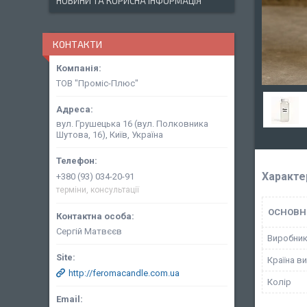
НОВИНИ ТА КОРИСНА ІНФОРМАЦІЯ
КОНТАКТИ
ТОВ "Проміс-Плюс"
вул. Грушецька 16 (вул. Полковника
Шутова, 16), Київ, Україна
Характе
+380 (93) 034-20-91
терміни, консультації
ОСНОВН
Сергій Матвєєв
Виробни
Країна в
http://feromacandle.com.ua
Колір